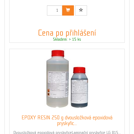
Cena po přihlášení
Skladem: > 15 ks
EPOXY RESIN 250 g dvousložková epoxidová
pryskyřic...
Dvousložková epoxidová pryskyřiceLaminační pryskyřice LG 815...