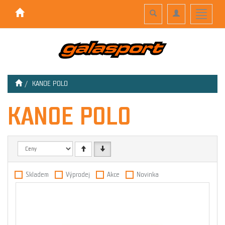
Toggle
Toggle
Toggle
search
navigation
navigati
KANOE POLO
KANOE POLO
Skladem
Výprodej
Akce
Novinka