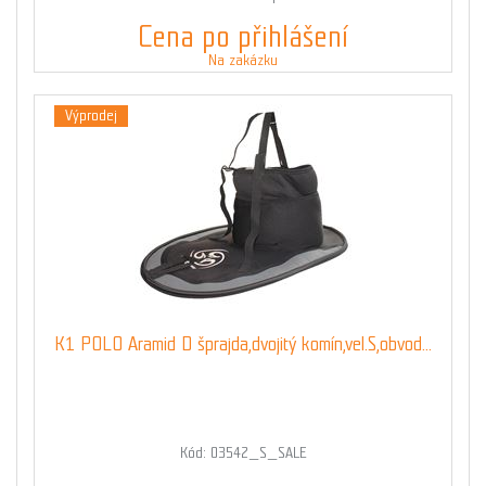
Cena po přihlášení
Na zakázku
Výprodej
K1 POLO Aramid D šprajda,dvojitý komín,vel.S,obvod...
Kód: 03542_S_SALE