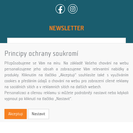
NEWSLETTER
Principy ochrany soukromí
Přihlásit
Přizpůsobujeme se Vám na míru. Na základě Vašeho chování na webu
Více informací o této službě
personalizujeme jeho obsah a zobrazujeme Vám relevantní nabídky a
produkty. Kliknutím na tlačítko „Akceptuji“ souhlasíte také s využíváním
cookies a předáním údajů o chování na webu pro zobrazení cílené reklamy
Copyright © GALASPORT, s.r.o. 2026,
na sociálních sítích a v reklamních sítích na dalších webech.
powered by ABRA E-shop
Personalizaci a cílenou reklamu si můžete podrobněji nastavit nebo kdykoli
vypnout po kliknutí na tlačítko „Nastavit“.
Akceptuji
Nastavit