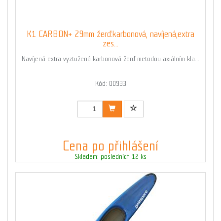
K1 CARBON+ 29mm žerď:karbonová, navíjená,extra
zes...
Navíjená extra vyztužená karbonová žerď metodou axiálním kla...
Kód: 00933
Cena po přihlášení
Skladem: posledních 12 ks