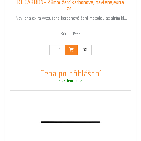
K1 CARBON+ 28mm žerď:karbonová, navíjená,extra
ze...
Navíjená extra vyztužená karbonová žerď metodou axiálním kl...
Kód: 00932
Cena po přihlášení
Skladem: 5 ks