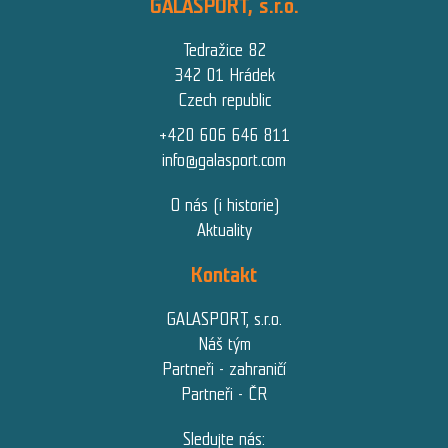
GALASPORT, s.r.o.
Tedražice 82
342 01 Hrádek
Czech republic
+420 606 646 811
info@galasport.com
O nás (i historie)
Aktuality
Kontakt
GALASPORT, s.r.o.
Náš tým
Partneři - zahraničí
Partneři - ČR
Sledujte nás: