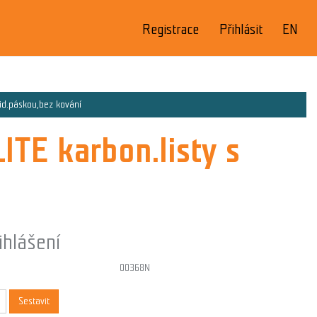
Registrace
Přihlásit
EN
id.páskou,bez kování
TE karbon.listy s
ihlášení
00368N
Sestavit