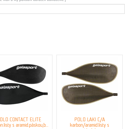
OLO CONTACT ELITE
POLO LAKI C/A
n.listy s aramid.páskou,b...
karbon/aramid.listy s