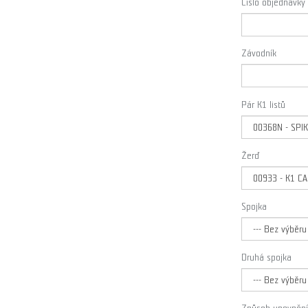
Číslo objednávky
Závodník
Pár K1 listů
Žerď
Spojka
Druhá spojka