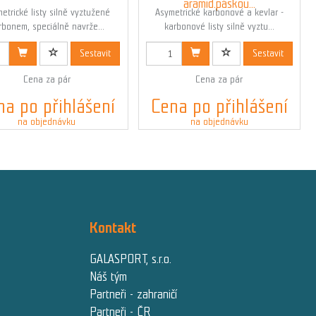
aramid.páskou...
etrické listy silně vyztužené
Asymetrické karbonové a kevlar -
rbonem, speciálně navrže...
karbonové listy silně vyztu...
Kód: 00359N
Kód: 00369N
Sestavit
Sestavit
Cena za pár
Cena za pár
na po přihlášení
Cena po přihlášení
na objednávku
na objednávku
Kontakt
GALASPORT, s.r.o.
Náš tým
Partneři - zahraničí
Partneři - ČR