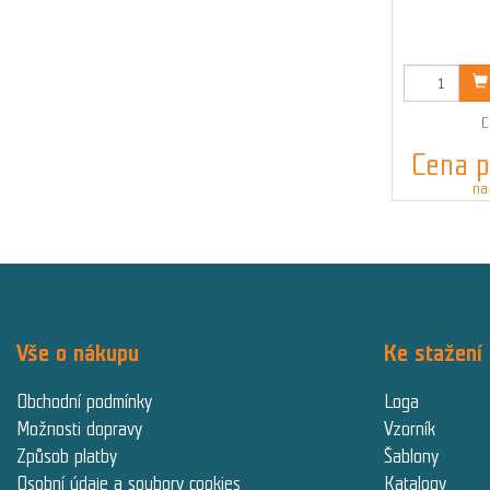
K
C
Cena p
na
Vše o nákupu
Ke stažení
Obchodní podmínky
Loga
Možnosti dopravy
Vzorník
Způsob platby
Šablony
Osobní údaje a soubory cookies
Katalogy