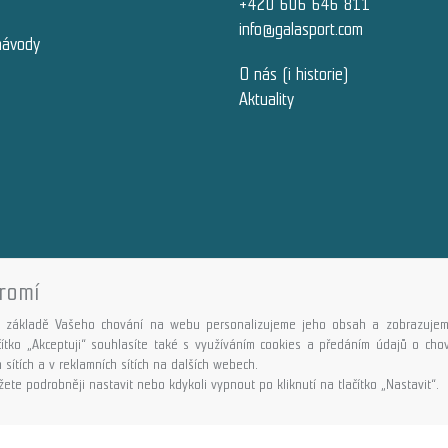
+420 606 646 811
info@galasport.com
návody
O nás (i historie)
Aktuality
romí
Copyright © GALASPORT, s.r.o. 2026,
powered by ABRA E-shop
 základě Vašeho chování na webu personalizujeme jeho obsah a zobrazujem
ačítko „Akceptuji“ souhlasíte také s využíváním cookies a předáním údajů o ch
 sítích a v reklamních sítích na dalších webech.
ete podrobněji nastavit nebo kdykoli vypnout po kliknutí na tlačítko „Nastavit“.