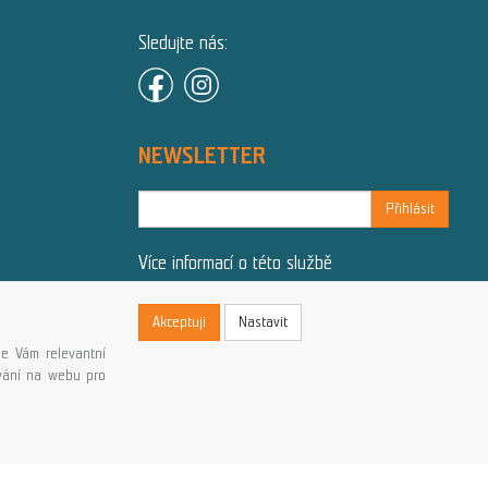
Sledujte nás:
NEWSLETTER
Přihlásit
Více informací o této službě
Akceptuji
Nastavit
e Vám relevantní
ování na webu pro