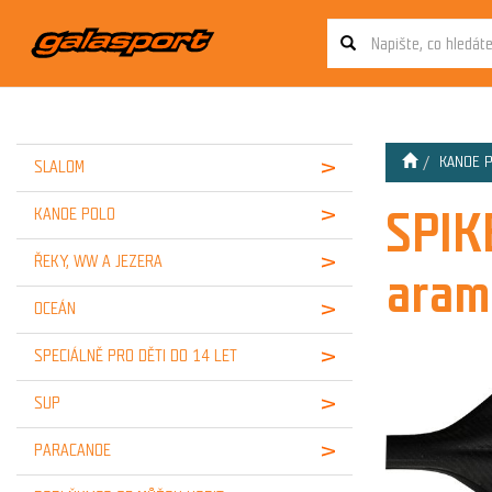
KANOE 
SLALOM
SPIK
KANOE POLO
ŘEKY, WW A JEZERA
aram
OCEÁN
SPECIÁLNĚ PRO DĚTI DO 14 LET
SUP
PARACANOE