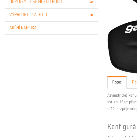
DOPLŇKY,CO SE MŮŽOU HODIT
VÝPRODEJ - SALE OUT
AKČNÍ NABÍDKA
Popis
Pa
Asymetrické kanu
list zajišťuje př
nižší a zpříjemň
Konfigurá