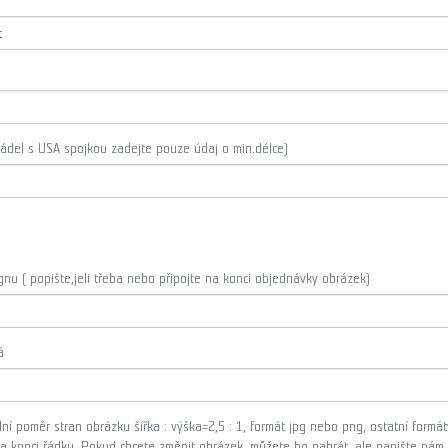
pádel s USA spojkou zadejte pouze údaj o min.délce)
u ( popište,jeli třeba nebo připojte na konci objednávky obrázek)
á
ní poměr stran obrázku šířka : výška=2,5 : 1, formát jpg nebo png, ostatní form
na konci řádku. Pokud chcete změnit obrázek, můžete ho nahrát, ale napište ná