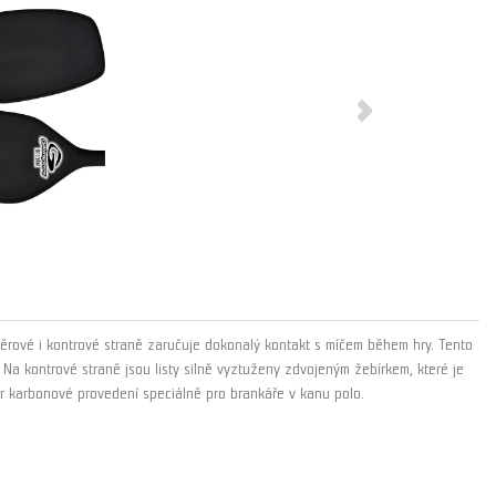
běrové i kontrové straně zaručuje dokonalý kontakt s míčem během hry. Tento
e. Na kontrové straně jsou listy silně vyztuženy zdvojeným žebírkem, které je
vlar karbonové provedení speciálně pro brankáře v kanu polo.