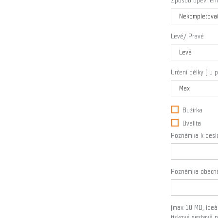
Způsob upevnění
Levé/ Pravé
Určení délky ( u 
Bužírka
Ovalita
Poznámka k design
Poznámka obecn
(max 10 MB, ideál
tiskové sestavě 