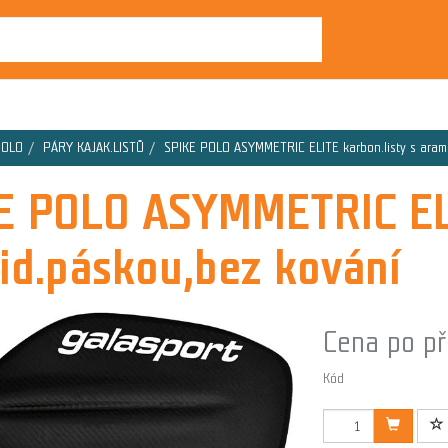
POLO
PÁRY KAJAK.LISTŮ
SPIKE POLO ASYMMETRIC ELITE karbon.listy s aram
E POLO ASYMMETRIC ELI
id.páskou,bez kování
Cena po př
Kód