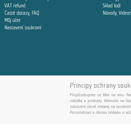
VAT refund
Sklad lodí
Časté dotazy, FAQ
Návody, Video
Můj účet
Nastavení soukromí
Principy ochrany souk
Přizpůsobujeme se Vám na míru. Na
nabídky a produkty. Kliknutím na tl
zobrazení cílené reklamy na sociálních
Personalizaci a cílenou reklamu si můž