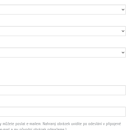
áty můžete poslat e-mailem. Nahraný obrázek uvidíte po odeslání v připojené
m e-mail a my původní obrázek odmažeme.)