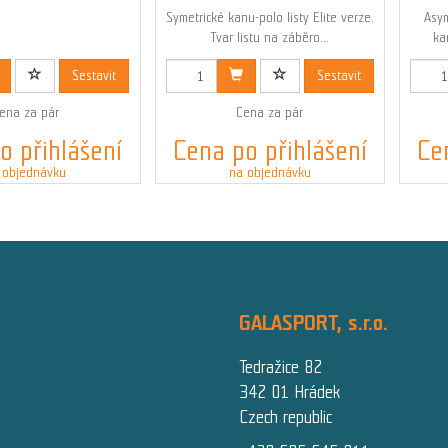
Symetrické kanu-polo listy Elite verze.
Asym
Tvar listu na záběro...
ka
ód: 00370N
Kód: 00365N
Sestavit
Sestavit
ena za pár
Cena za pár
o přihlášení
Cena po přihlášení
Ce
 objednávku
na objednávku
GALASPORT, s.r.o.
Tedražice 82
342 01 Hrádek
Czech republic