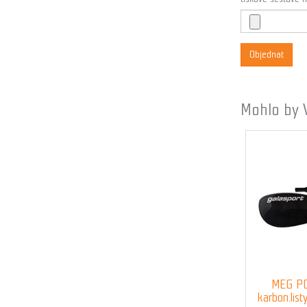
Objednat
Mohlo by 
MEG PO
karbon.list