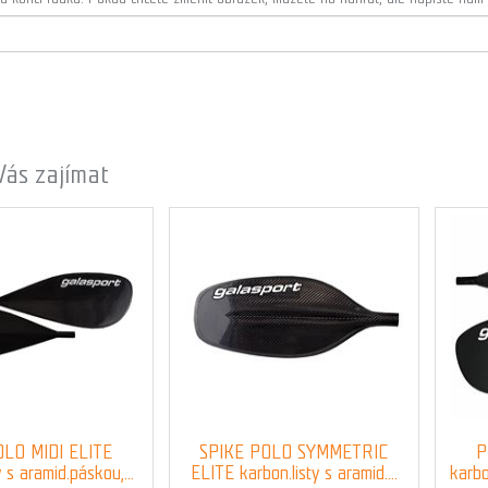
Vás zajímat
LO MIDI ELITE
SPIKE POLO SYMMETRIC
P
y s aramid.páskou,...
ELITE karbon.listy s aramid....
karbo