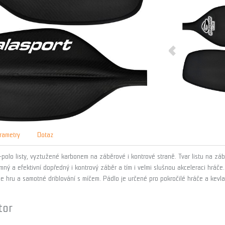
rametry
Dotaz
-polo listy, vyztužené karbonem na záběrové i kontrové straně. Tvar listu na zá
íjemný a efektivní dopředný i kontrový záběr a tím i velmi slušnou akceleraci hráč
uje hru a samotné driblování s míčem. Pádlo je určené pro pokročilé hráče a ke
tor