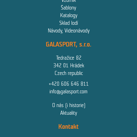
Vzorník
Šablony
Katalogy
Sklad lodí
Návody, Videonávody
GALASPORT, s.r.o.
Tedražice 82
342 01 Hrádek
Czech republic
+420 606 646 811
info@galasport.com
O nás (i historie)
Aktuality
Kontakt