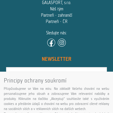
GALASPORT, s.r.o.
Náš tým
Partneři - zahraničí
Partneři - ČR
Sledujte nás:
NEWSLETTER
Principy ochrany soukromí
Přihlásit
Přizpůsobujeme se Vám na míru. Na základě Vašeho chování na webu
Více informací o této službě
personalizujeme jeho obsah a zobrazujeme Vám relevantní nabídky a
produkty. Kliknutím na tlačítko „Akceptuji“ souhlasíte také s využíváním
cookies a předáním údajů o chování na webu pro zobrazení cílené reklamy
Copyright © GALASPORT, s.r.o. 2026,
na sociálních sítích a v reklamních sítích na dalších webech.
powered by ABRA E-shop