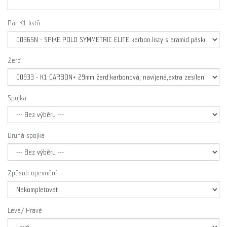
Pár K1 listů
Žerď
Spojka
Druhá spojka
Způsob upevnění
Levé/ Pravé