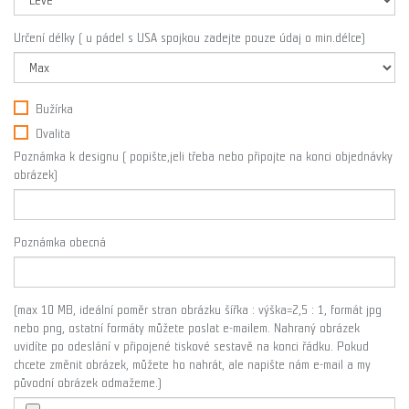
Určení délky ( u pádel s USA spojkou zadejte pouze údaj o min.délce)
Bužírka
Ovalita
Poznámka k designu ( popište,jeli třeba nebo připojte na konci objednávky
obrázek)
Poznámka obecná
(max 10 MB, ideální poměr stran obrázku šířka : výška=2,5 : 1, formát jpg
nebo png, ostatní formáty můžete poslat e-mailem. Nahraný obrázek
uvidíte po odeslání v připojené tiskové sestavě na konci řádku. Pokud
chcete změnit obrázek, můžete ho nahrát, ale napište nám e-mail a my
původní obrázek odmažeme.)