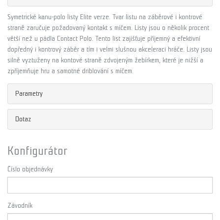
Symetrické kanu-polo listy Elite verze. Tvar listu na záběrové i kontrové
straně zaručuje požadovaný kontakt s míčem. Listy jsou o několik procent
větší než u pádla Contact Polo. Tento list zajišťuje příjemný a efektivní
dopředný i kontrový záběr a tím i velmi slušnou akceleraci hráče. Listy jsou
silně vyztuženy na kontové straně zdvojeným žebírkem, které je nižší a
zpříjemňuje hru a samotné driblování s míčem.
Parametry
Dotaz
Konfigurátor
Číslo objednávky
Závodník