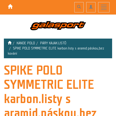
Toggle
Toggle
Toggle
search
navigation
navigati
KANOE POLO
PÁRY KAJAK.LISTŮ
SPIKE POLO SYMMETRIC ELITE karbon.listy s aramid.páskou,bez
kování
SPIKE POLO
SYMMETRIC ELITE
karbon.listy s
aramid.páskou,bez