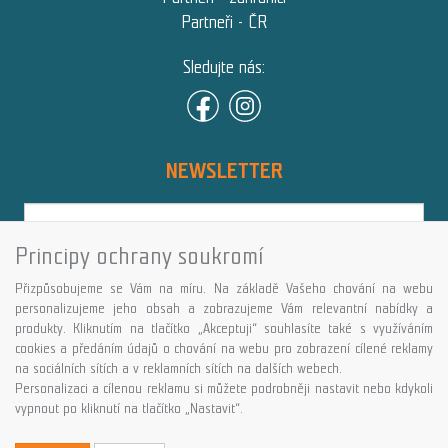
Partneři - ČR
Sledujte nás:
NEWSLETTER
Principy ochrany soukromí
Přihlásit
Přizpůsobujeme se Vám na míru. Na základě Vašeho chování na webu
Více informací o této službě
personalizujeme jeho obsah a zobrazujeme Vám relevantní nabídky a
produkty. Kliknutím na tlačítko „Akceptuji“ souhlasíte také s využíváním
cookies a předáním údajů o chování na webu pro zobrazení cílené reklamy
Copyright © GALASPORT, s.r.o. 2026,
na sociálních sítích a v reklamních sítích na dalších webech.
powered by ABRA E-shop
Personalizaci a cílenou reklamu si můžete podrobněji nastavit nebo kdykoli
vypnout po kliknutí na tlačítko „Nastavit“.