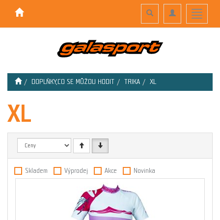
Toggle
Toggle
Toggle
search
navigation
navigati
DOPLŇKY,CO SE MŮŽOU HODIT
TRIKA
XL
XL
Skladem
Výprodej
Akce
Novinka