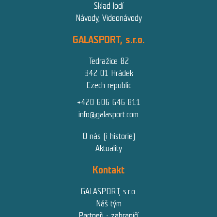
Sklad lodí
Návody, Videonávody
GALASPORT, s.r.o.
Tedražice 82
342 01 Hrádek
Czech republic
+420 606 646 811
info@galasport.com
O nás (i historie)
Aktuality
Kontakt
GALASPORT, s.r.o.
Náš tým
Partneři - zahraničí