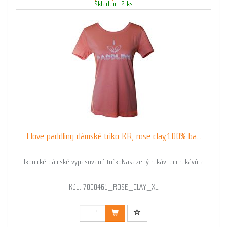
Skladem: 2 ks
I love paddling dámské triko KR, rose clay,100% ba...
Ikonické dámské vypasované tričkoNasazený rukávLem rukávů a
...
Kód: 7000461_ROSE_CLAY_XL