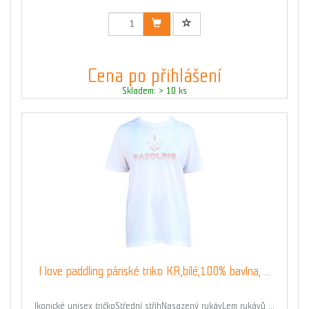
Cena po přihlášení
Skladem: > 10 ks
I love paddling pánské triko KR,bílé,100% bavlna, ...
Ikonické unisex tričkoStřední střihNasazený rukávLem rukávů ...