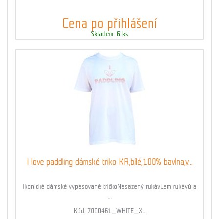
Cena po přihlášení
Skladem: 6 ks
I love paddling dámské triko KR,bílé,100% bavlna,v...
Ikonické dámské vypasované tričkoNasazený rukávLem rukávů a
...
Kód: 7000461_WHITE_XL