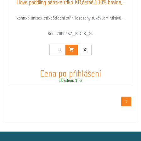
I love paddling pánské triko KR,černé,100% bavlna,...
Ikonické unisex tričkoStřední střihNasazený rukávLem rukávů ...
Kód: 7000462_BLACK_XL
Cena po přihlášení
Skladem: 1 ks
1