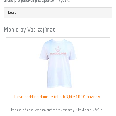
tričko pro jakékoli jiné sportovní využití.
Dotaz
Mohlo by Vás zajímat
I love paddling dámské triko KR,bílé,100% bavlna,v...
Ikonické dámské vypasované tričkoNasazený rukávLem rukávů a ...