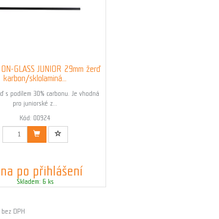
ON-GLASS JUNIOR 29mm žerď
karbon/sklolaminá...
ď s podílem 30% carbonu. Je vhodná
pro juniorské z...
Kód: 00924
na po přihlášení
Skladem: 6 ks
č bez DPH