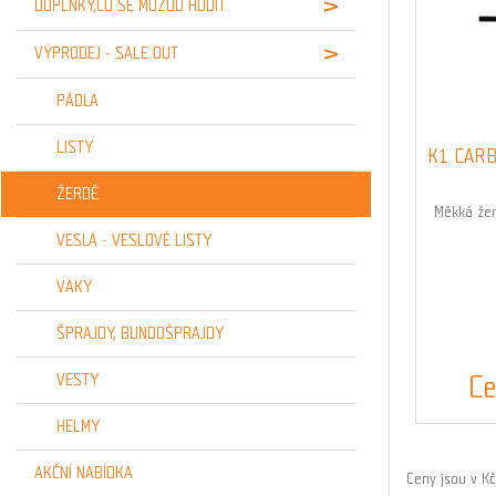
DOPLŇKY,CO SE MŮŽOU HODIT
VÝPRODEJ - SALE OUT
PÁDLA
LISTY
K1 CARB
ŽERDĚ
Měkká žer
VESLA - VESLOVÉ LISTY
VAKY
ŠPRAJDY, BUNDOŠPRAJDY
Ce
VESTY
HELMY
AKČNÍ NABÍDKA
Ceny jsou v K