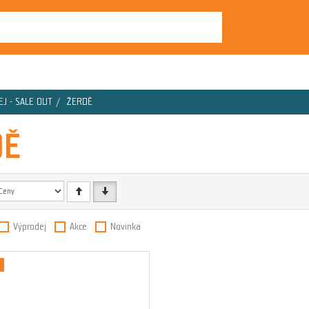
J - SALE OUT
ŽERDĚ
DĚ
Výprodej
Akce
Novinka