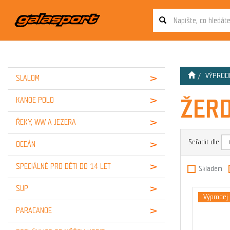
VÝPRODE
SLALOM
ŽER
KANOE POLO
ŘEKY, WW A JEZERA
Seřadit dle
OCEÁN
SPECIÁLNĚ PRO DĚTI DO 14 LET
Skladem
SUP
Výprodej
PARACANOE