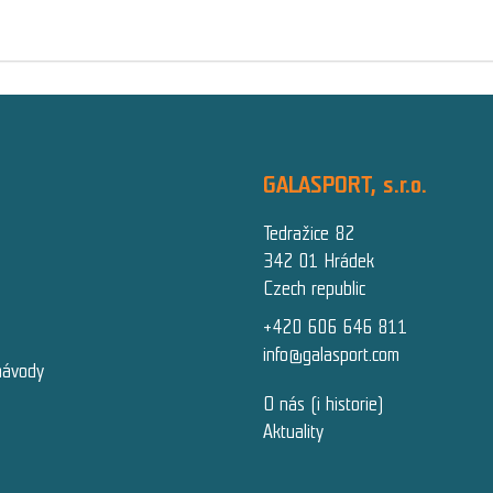
GALASPORT, s.r.o.
Tedražice 82
342 01 Hrádek
Czech republic
+420 606 646 811
info@galasport.com
návody
O nás (i historie)
Aktuality