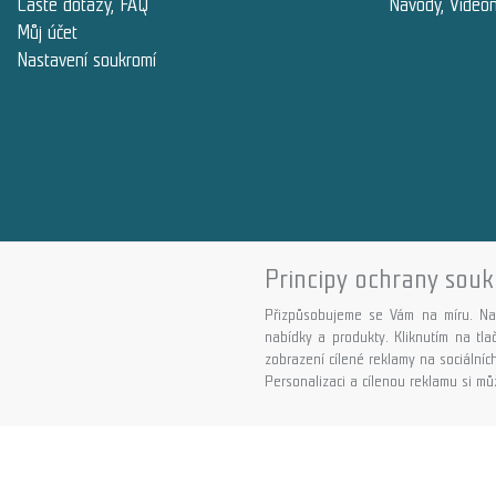
Časté dotazy, FAQ
Návody, Video
Můj účet
Nastavení soukromí
Principy ochrany souk
Přizpůsobujeme se Vám na míru. Na
nabídky a produkty. Kliknutím na tl
zobrazení cílené reklamy na sociálních
Personalizaci a cílenou reklamu si můž