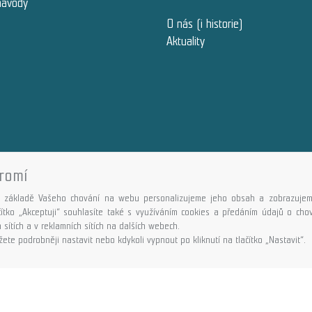
návody
O nás (i historie)
Aktuality
romí
Copyright © GALASPORT, s.r.o. 2026,
powered by ABRA E-shop
 základě Vašeho chování na webu personalizujeme jeho obsah a zobrazujem
ačítko „Akceptuji“ souhlasíte také s využíváním cookies a předáním údajů o ch
 sítích a v reklamních sítích na dalších webech.
ete podrobněji nastavit nebo kdykoli vypnout po kliknutí na tlačítko „Nastavit“.