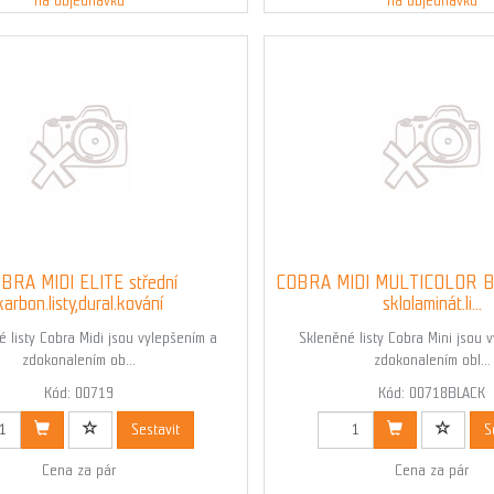
na objednávku
na objednávku
BRA MIDI ELITE střední
COBRA MIDI MULTICOLOR BL
karbon.listy,dural.kování
sklolaminát.li...
 listy Cobra Midi jsou vylepšením a
Skleněné listy Cobra Mini jsou 
zdokonalením ob...
zdokonalením obl...
Kód: 00719
Kód: 00718BLACK
Sestavit
S
Cena za pár
Cena za pár