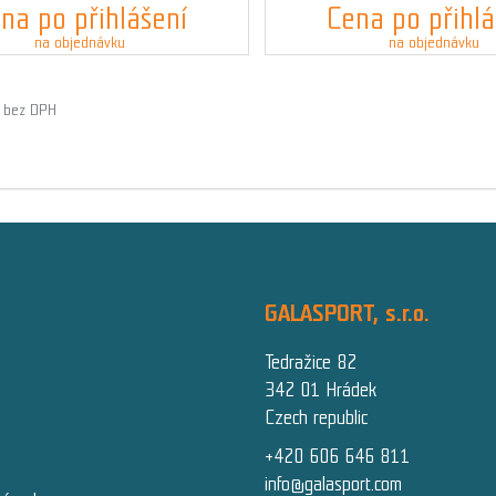
na po přihlášení
Cena po přihlá
na objednávku
na objednávku
č bez DPH
GALASPORT, s.r.o.
Tedražice 82
342 01 Hrádek
Czech republic
+420 606 646 811
info@galasport.com