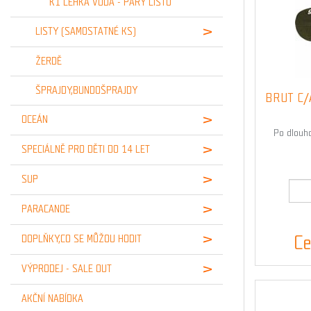
K1 LEHKÁ VODA - PÁRY LISTŮ
LISTY (SAMOSTATNÉ KS)
ŽERDĚ
ŠPRAJDY,BUNDOŠPRAJDY
BRUT C/A 
OCEÁN
Po dlouho
SPECIÁLNĚ PRO DĚTI DO 14 LET
SUP
PARACANOE
Ce
DOPLŇKY,CO SE MŮŽOU HODIT
VÝPRODEJ - SALE OUT
AKČNÍ NABÍDKA