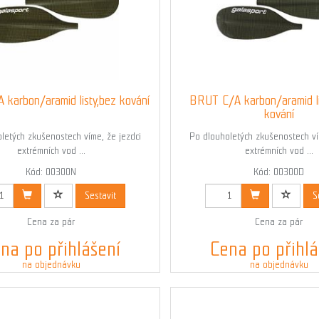
karbon/aramid listy,bez kování
BRUT C/A karbon/aramid l
kování
letých zkušenostech víme, že jezdci
Po dlouholetých zkušenostech ví
extrémních vod ...
extrémních vod ...
Kód: 00300N
Kód: 00300D
Sestavit
S
Cena za pár
Cena za pár
na po přihlášení
Cena po přihlá
na objednávku
na objednávku