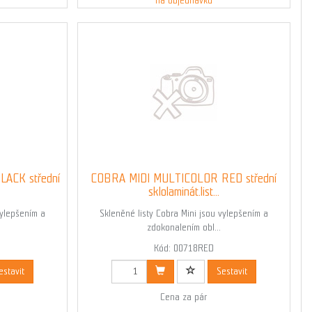
na objednávku
ACK střední
COBRA MIDI MULTICOLOR RED střední
sklolaminát.list...
vylepšením a
Skleněné listy Cobra Mini jsou vylepšením a
zdokonalením obl...
Kód: 00718RED
estavit
Sestavit
Cena za pár