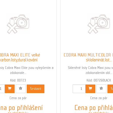
OBRA MAXI ELITE velké
COBRA MAXI MULTICOLOR B
karbon.listy,dural.kování
sklolaminát.list...
sty Cobra Maxi Elite jsou vylepšením a
Skleněné listy Cobra Maxi jsou 
zdokonale...
zdokonalením obl...
Kód: 00723
Kód: 00726BLACK
Sestavit
S
Cena za pár
Cena za pár
na po přihlášení
Cena po přihlá