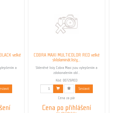
LACK velké
COBRA MAXI MULTICOLOR RED velké
sklolaminát.listy,...
vylepšením a
Skleněné listy Cobra Maxi jsou vylepšením a
zdokonalením obl...
Kód: 00726RED
estavit
Sestavit
Cena za pár
šení
Cena po přihlášení