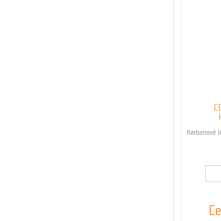
C
Karbonové li
Ce