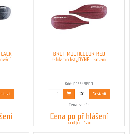
BLACK
BRUT MULTICOLOR RED
kování
sklolamin.listy,DYNEL kování
Kód: 00294REDD
estavit
Sestavit
Cena za pár
šení
Cena po přihlášení
na objednávku