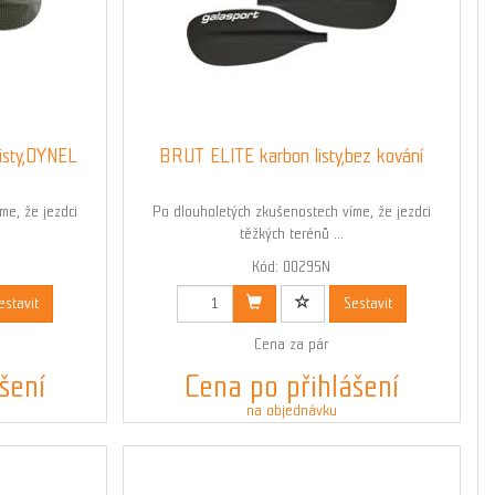
isty,DYNEL
BRUT ELITE karbon listy,bez kování
me, že jezdci
Po dlouholetých zkušenostech víme, že jezdci
těžkých terénů ...
Kód: 00295N
estavit
Sestavit
Cena za pár
šení
Cena po přihlášení
na objednávku