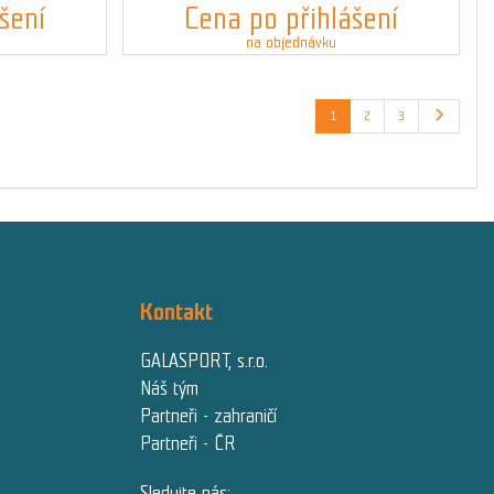
šení
Cena po přihlášení
na objednávku
1
2
3
Kontakt
GALASPORT, s.r.o.
Náš tým
Partneři - zahraničí
Partneři - ČR
Sledujte nás: