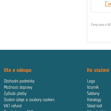
Ce
Ceny jsou v K
Vše o nákupu
Ke stažení
Obchodní podmínky
Loga
Možnosti dopravy
Vzorník
Způsob platby
Šablony
Osobní údaje a soubory cookies
Katalogy
VAT refund
Sklad lodí