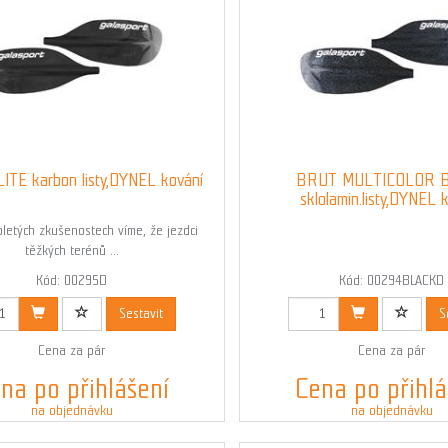
TE karbon listy,DYNEL kování
BRUT MULTICOLOR 
sklolamin.listy,DYNEL 
letých zkušenostech víme, že jezdci
těžkých terénů ...
Kód: 00295D
Kód: 00294BLACKD
Sestavit
S
Cena za pár
Cena za pár
na po přihlášení
Cena po přihlá
na objednávku
na objednávku