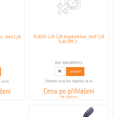
KLASIK C/A C/A listy,dural.kov., žerď C/A
ov., žerď C/A
SLALOM 2...
Kód: 0081000951S
Sestavit
Základní cena bez doplňků za ks:
 za ks:
Cena po přihlášení
šení
Na zakázku