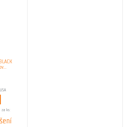
 BLACK
v....
4USA
 za ks:
šení