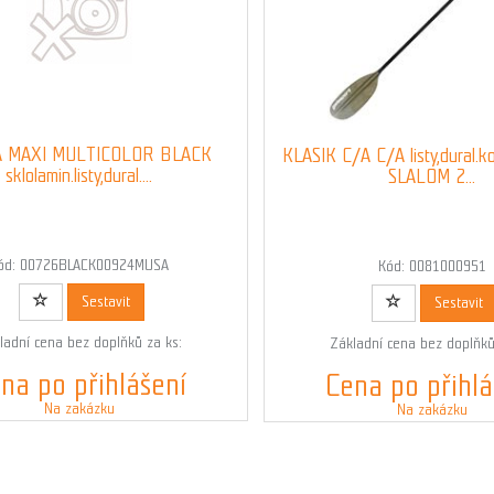
 MAXI MULTICOLOR BLACK
KLASIK C/A C/A listy,dural.k
sklolamin.listy,dural....
SLALOM 2...
ód: 00726BLACK00924MUSA
Kód: 0081000951
Sestavit
Sestavit
ladní cena bez doplňků za ks:
Základní cena bez doplňků
na po přihlášení
Cena po přihlá
Na zakázku
Na zakázku