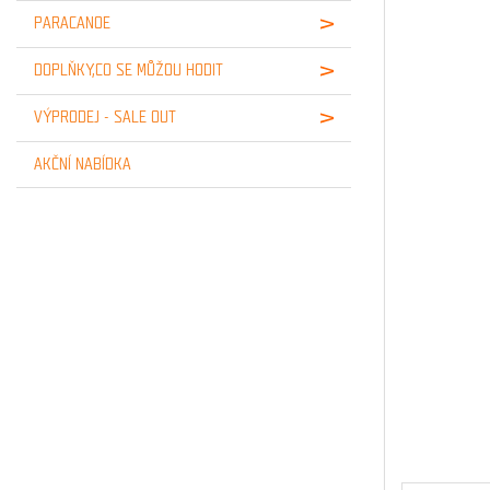
PARACANOE
DOPLŇKY,CO SE MŮŽOU HODIT
VÝPRODEJ - SALE OUT
AKČNÍ NABÍDKA