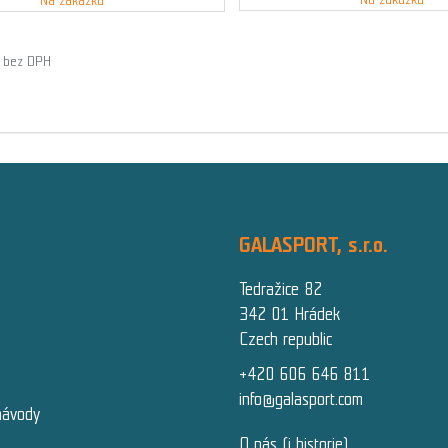
Na zakázku
č bez DPH
GALASPORT, s.r.o.
Tedražice 82
342 01 Hrádek
Czech republic
+420 606 646 811
info@galasport.com
návody
O nás (i historie)