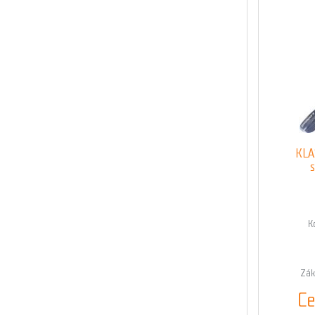
KLA
s
K
Zák
Ce