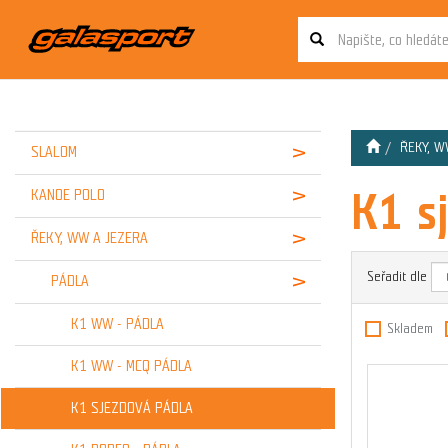
ŘEKY, W
SLALOM
K1 s
KANOE POLO
ŘEKY, WW A JEZERA
Seřadit dle
PÁDLA
K1 WW - PÁDLA
Skladem
K1 WW - MCQ PÁDLA
K1 SJEZDOVÁ PÁDLA