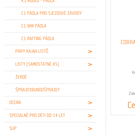
K1 RODEO - PÁDLA
C1 PÁDLA PRO SJEZDOVÉ ZÁVODY
C1 WW PÁDLA
C1 RAFTING PÁDLA
COBRA
PÁRY KAJAK.LISTŮ
LISTY (SAMOSTATNÉ KS)
K
ŽERDĚ
ŠPRAJDY,BUNDOŠPRAJDY
Zák
OCEÁN
Ce
SPECIÁLNĚ PRO DĚTI DO 14 LET
SUP