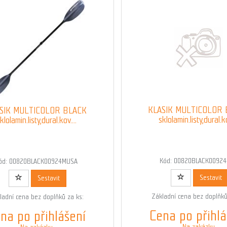
KLASIK MULTICOLOR
SIK MULTICOLOR BLACK
sklolamin.listy,dural.ko
klolamin.listy,dural.kov....
Kód: 00820BLACK0092
ód: 00820BLACK00924MUSA
Sestavit
Sestavit
Základní cena bez doplňků
ladní cena bez doplňků za ks:
Cena po přihlá
na po přihlášení
Na zakázku