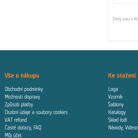
Ceny jsou v K
Vše o nákupu
Ke stažení
Obchodní podmínky
Loga
Možnosti dopravy
Vzorník
Způsob platby
Šablony
Osobní údaje a soubory cookies
Katalogy
VAT refund
Sklad lodí
Časté dotazy, FAQ
Návody, Video
Můj účet