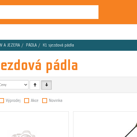
W A JEZERA
PÁDLA
K1 sjezdová pádla
jezdová pádla
Výprodej
Akce
Novinka