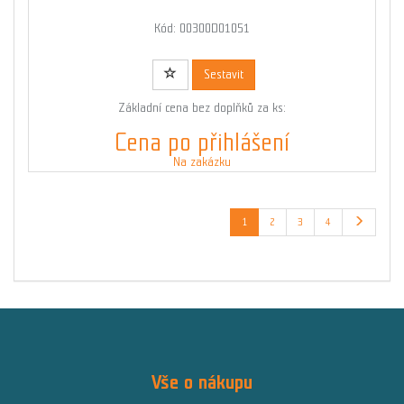
Kód: 00300D01051
Sestavit
Základní cena bez doplňků za ks:
Cena po přihlášení
Na zakázku
1
2
3
4
Vše o nákupu