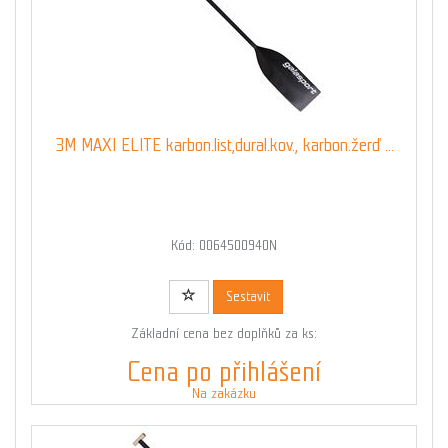
3M MAXI ELITE karbon.list,dural.kov., karbon.žerď ...
Kód: 0064500940N
Sestavit
Základní cena bez doplňků za ks:
Cena po přihlášení
Na zakázku