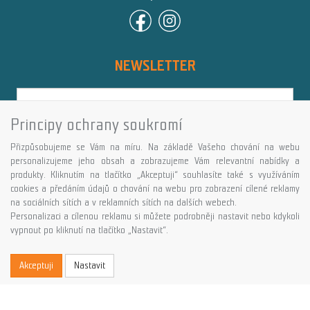
NEWSLETTER
Principy ochrany soukromí
Přihlásit
Přizpůsobujeme se Vám na míru. Na základě Vašeho chování na webu
Více informací o této službě
personalizujeme jeho obsah a zobrazujeme Vám relevantní nabídky a
produkty. Kliknutím na tlačítko „Akceptuji“ souhlasíte také s využíváním
cookies a předáním údajů o chování na webu pro zobrazení cílené reklamy
Copyright © GALASPORT, s.r.o. 2026,
na sociálních sítích a v reklamních sítích na dalších webech.
powered by ABRA E-shop
Personalizaci a cílenou reklamu si můžete podrobněji nastavit nebo kdykoli
vypnout po kliknutí na tlačítko „Nastavit“.
Akceptuji
Nastavit