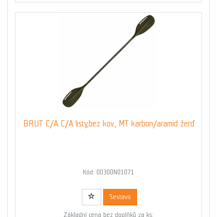
BRUT C/A C/A listy,bez kov., MT karbon/aramid žerď
Kód: 00300N01071
Sestavit
Základní cena bez doplňků za ks: