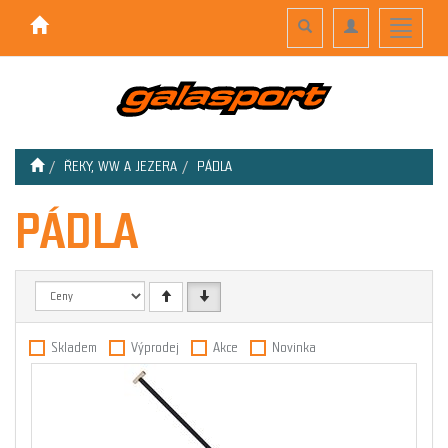
Toggle
Toggle
Toggle
search
navigation
navigati
ŘEKY, WW A JEZERA
PÁDLA
PÁDLA
Skladem
Výprodej
Akce
Novinka