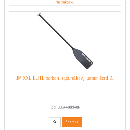
Na zakázku
3M XXL ELITE karbon.list,dural.kov., karbon.žerď 2...
Kód: 0064400940N
Sestavit