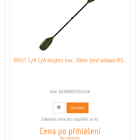
BRUT C/A C/A listy,bez kov., 30mm žerď sklolam.JRS...
Kód: 00300N01051USA
Sestavit
Základní cena bez doplňků za ks:
Cena po přihlášení
Na zakázku