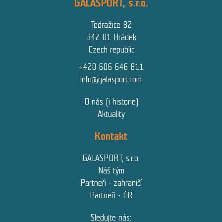
GALASPORT, s.r.o.
Tedražice 82
342 01 Hrádek
Czech republic
+420 606 646 811
info@galasport.com
O nás (i historie)
Aktuality
Kontakt
GALASPORT, s.r.o.
Náš tým
Partneři - zahraničí
Partneři - ČR
Sledujte nás: