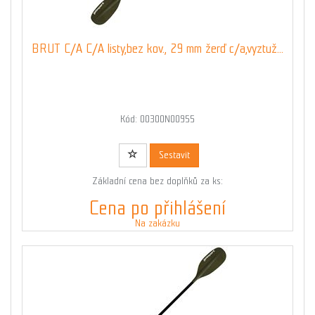
BRUT C/A C/A listy,bez kov., 29 mm žerď c/a,vyztuž...
Kód: 00300N00955
Sestavit
Základní cena bez doplňků za ks:
Cena po přihlášení
Na zakázku