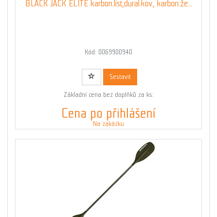
BLACK JACK ELITE karbon.list,dural.kov., karbon.že...
Kód: 0069900940
Sestavit
Základní cena bez doplňků za ks:
Cena po přihlášení
Na zakázku