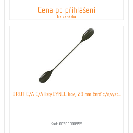
Cena po přihlášení
Na zakázku
BRUT C/A C/A listy,DYNEL kov., 29 mm žerď c/a,vyzt...
Kód: 00300D00955