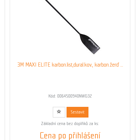
3M MAXI ELITE karbon.list,dural.kov., karbon.žerď ...
Kód: 0064500940NWG32
Sestavit
Základní cena bez doplňků za ks:
Cena po přihlášení