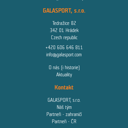
GALASPORT, s.r.o.
Tedražice 82
342 01 Hrádek
Czech republic
+420 606 646 811
info@galasport.com
O nás (i historie)
Aktuality
Kontakt
GALASPORT, s.r.o.
Náš tým
Partneři - zahraničí
Partneři - ČR