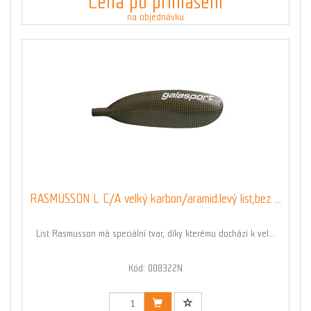
Cena po přihlášení
na objednávku
RASMUSSON L C/A velký karbon/aramid.levý list,bez ...
List Rasmusson má speciální tvar, díky kterému dochází k vel...
Kód: 008322N