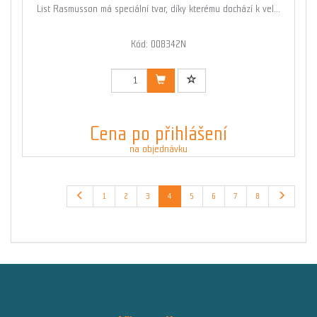
List Rasmusson má speciální tvar, díky kterému dochází k vel...
Kód: 008342N
Cena po přihlášení
na objednávku
1
2
3
4
5
6
7
8