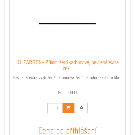
K1 CARBON+ 29mm žerď:karbonová, navíjená,extra
zes...
Navíjená extra vyztužená karbonová žerď metodou axiálním kla...
Kód: 00933
Cena po přihlášení