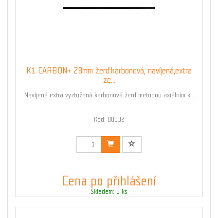
K1 CARBON+ 28mm žerď:karbonová, navíjená,extra
ze...
Navíjená extra vyztužená karbonová žerď metodou axiálním kl...
Kód: 00932
Cena po přihlášení
Skladem: 5 ks