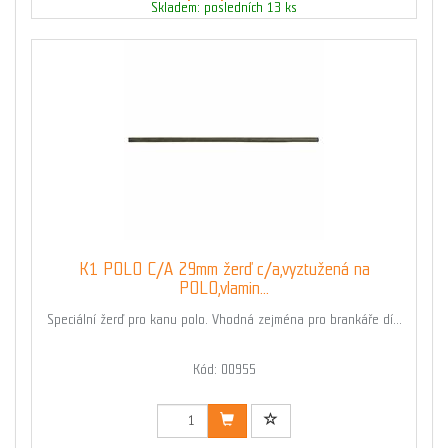
Skladem: posledních 13 ks
K1 POLO C/A 29mm žerď c/a,vyztužená na
POLO,vlamin...
Speciální žerď pro kanu polo. Vhodná zejména pro brankáře dí...
Kód: 00955