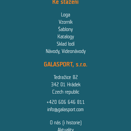
Ke stažení
Loga
Vzorník
Šablony
Katalogy
Sklad lodí
Návody, Videonávody
GALASPORT, s.r.o.
Tedražice 82
342 01 Hrádek
Czech republic
+420 606 646 811
info@galasport.com
O nás (i historie)
Aktuality