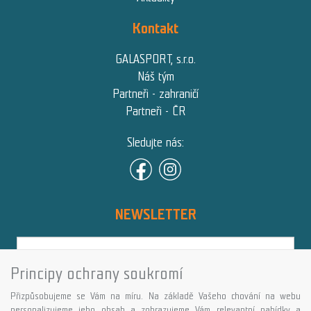
Kontakt
GALASPORT, s.r.o.
Náš tým
Partneři - zahraničí
Partneři - ČR
Sledujte nás:
NEWSLETTER
Principy ochrany soukromí
Přihlásit
Přizpůsobujeme se Vám na míru. Na základě Vašeho chování na webu
Více informací o této službě
personalizujeme jeho obsah a zobrazujeme Vám relevantní nabídky a