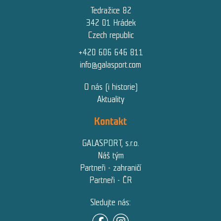
Tedražice 82
342 01 Hrádek
Czech republic
+420 606 646 811
info@galasport.com
O nás (i historie)
Aktuality
Kontakt
GALASPORT, s.r.o.
Náš tým
Partneři - zahraničí
Partneři - ČR
Sledujte nás: