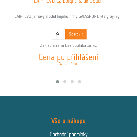
CAIPI EVO Carbolight kajak 350cm
CAIPI EVO je nový model kajaku firmy GALASPORT, který byl vy...
Kód: 01871
Sestavit
Základní cena bez doplňků za ks:
Cena po přihlášení
Na zakázku
Vše o nákupu
Obchodní podmínky