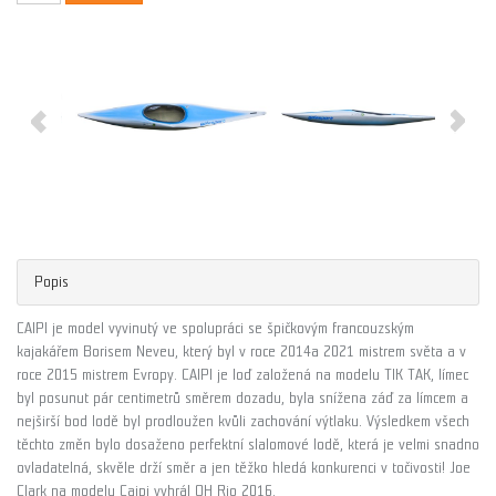
Popis
CAIPI je model vyvinutý ve spolupráci se špičkovým francouzským
kajakářem Borisem Neveu, který byl v roce 2014a 2021 mistrem světa a v
roce 2015 mistrem Evropy. CAIPI je loď založená na modelu TIK TAK, límec
byl posunut pár centimetrů směrem dozadu, byla snížena záď za límcem a
nejširší bod lodě byl prodloužen kvůli zachování výtlaku. Výsledkem všech
těchto změn bylo dosaženo perfektní slalomové lodě, která je velmi snadno
ovladatelná, skvěle drží směr a jen těžko hledá konkurenci v točivosti! Joe
Clark na modelu Caipi vyhrál OH Rio 2016.