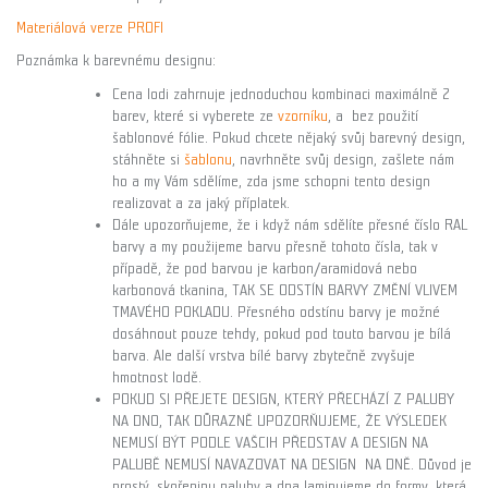
Materiálová verze PROFI
Poznámka k barevnému designu:
Cena lodi zahrnuje jednoduchou kombinaci maximálně 2
barev, které si vyberete ze
vzorníku
, a bez použití
šablonové fólie. Pokud chcete nějaký svůj barevný design,
stáhněte si
šablonu
, navrhněte svůj design, zašlete nám
ho a my Vám sdělíme, zda jsme schopni tento design
realizovat a za jaký příplatek.
Dále upozorňujeme, že i když nám sdělíte přesné číslo RAL
barvy a my použijeme barvu přesně tohoto čísla, tak v
případě, že pod barvou je karbon/aramidová nebo
karbonová tkanina, TAK SE ODSTÍN BARVY ZMĚNÍ VLIVEM
TMAVÉHO POKLADU. Přesného odstínu barvy je možné
dosáhnout pouze tehdy, pokud pod touto barvou je bílá
barva. Ale další vrstva bílé barvy zbytečně zvyšuje
hmotnost lodě.
POKUD SI PŘEJETE DESIGN, KTERÝ PŘECHÁZÍ Z PALUBY
NA DNO, TAK DŮRAZNĚ UPOZORŇUJEME, ŽE VÝSLEDEK
NEMUSÍ BÝT PODLE VAŠCIH PŘEDSTAV A DESIGN NA
PALUBĚ NEMUSÍ NAVAZOVAT NA DESIGN NA DNĚ. Důvod je
prostý, skořepinu paluby a dna laminujeme do formy, která