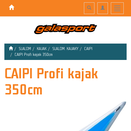
Toggle
Toggle
Toggle
search
navigation
navigati
SLALOM
KAJAK
SLALOM. KAJAKY
CAIPI
CAIPI Profi kajak 350cm
CAIPI Profi kajak
350cm