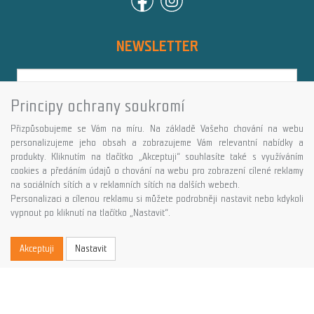
NEWSLETTER
Principy ochrany soukromí
Přihlásit
Přizpůsobujeme se Vám na míru. Na základě Vašeho chování na webu
Více informací o této službě
personalizujeme jeho obsah a zobrazujeme Vám relevantní nabídky a
produkty. Kliknutím na tlačítko „Akceptuji“ souhlasíte také s využíváním
cookies a předáním údajů o chování na webu pro zobrazení cílené reklamy
Copyright © GALASPORT, s.r.o. 2026,
na sociálních sítích a v reklamních sítích na dalších webech.
powered by ABRA E-shop
Personalizaci a cílenou reklamu si můžete podrobněji nastavit nebo kdykoli
vypnout po kliknutí na tlačítko „Nastavit“.
Akceptuji
Nastavit