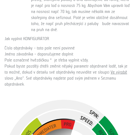
je např. pro loď o nosnosti 75 kg. Abychom Vám upravili loď
na nosnost např. 70 kg, tak musíme několik mm ze
skořepiny dna seříznout. Poté je velmi obtížné dosáhnout
toho, že např. pruh přecházející z paluby bude navazovat
na pruh na dně.
Jak vyplnit KONFIGURÁTOR
Číslo objednávky
– toto pole není povinné
Jméno závodníka – doporučujeme doplnit
Pole označené hvězdičkou * je třeba vyplnit vždy.
Pokud byste později chtěli změnit nějaký parametr objednané lodě, tak je
to možné, dokud v detailu své objednávky neuvidíte ve sloupci
Ve výrobě
slovo „Ano“. Své objednávky najdete pod svým jménem v Seznamu
objednávek.