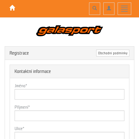
Toggle
Toggle
Toggle
search
navigation
navigati
Registrace
Obchodní podmínky
Kontaktní informace
Jméno
*
Příjmení
*
Ulice
*