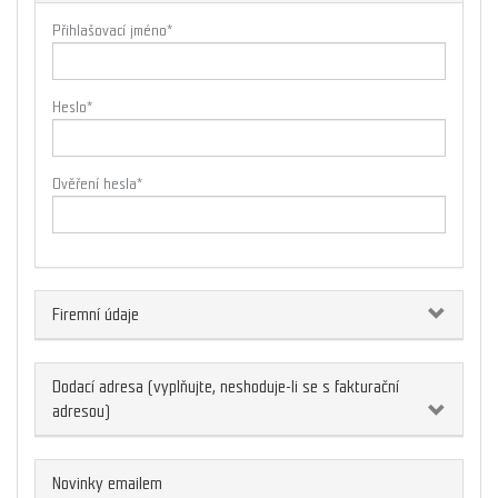
Přihlašovací jméno
*
Heslo
*
Ověření hesla
*
Firemní údaje
Dodací adresa (vyplňujte, neshoduje-li se s fakturační
adresou)
Novinky emailem