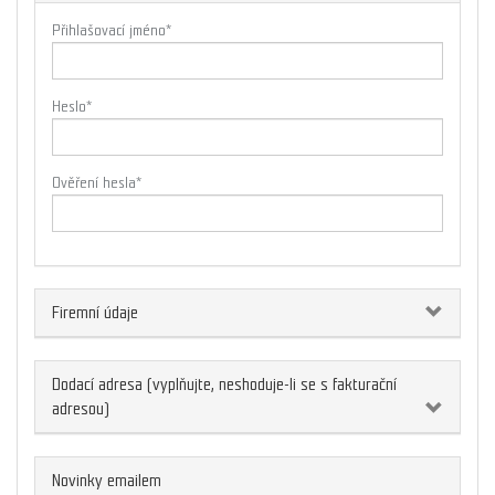
Přihlašovací jméno
*
Heslo
*
Ověření hesla
*
Firemní údaje
Dodací adresa (vyplňujte, neshoduje-li se s fakturační
adresou)
Novinky emailem