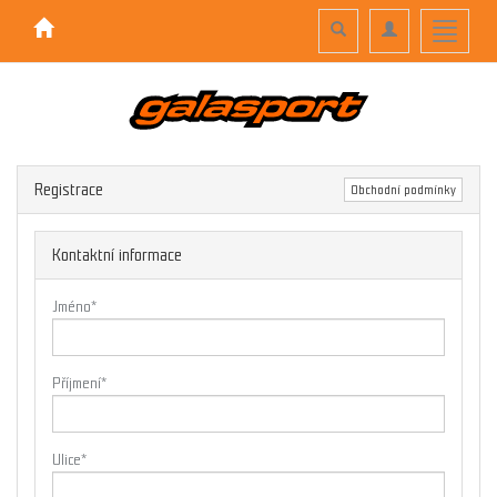
Toggle
Toggle
Toggle
search
navigation
navigati
Registrace
Obchodní podmínky
Kontaktní informace
Jméno
*
Příjmení
*
Ulice
*