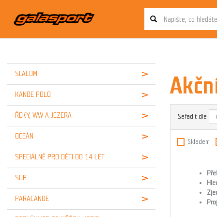
SLALOM
Akčn
KANOE POLO
ŘEKY, WW A JEZERA
Seřadit dle
OCEÁN
Skladem
SPECIÁLNĚ PRO DĚTI DO 14 LET
Pře
SUP
Hle
Zje
PARACANOE
Pro