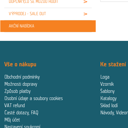
DOPLŇKY,CO SE MŮŽOU HODIT
VÝPRODEJ - SALE OUT
AKČNÍ NABÍDKA
Vše o nákupu
Ke stažení
Obchodní podmínky
Loga
Možnosti dopravy
Vzorník
Způsob platby
Šablony
Osobní údaje a soubory cookies
Katalogy
VAT refund
Sklad lodí
Časté dotazy, FAQ
Návody, Video
Můj účet
Nastavení soukromí