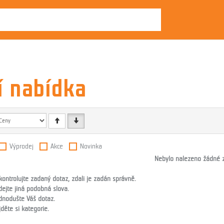
í nabídka
Výprodej
Akce
Novinka
Nebylo nalezeno žádné z
kontrolujte zadaný dotaz, zdali je zadán správně.
dejte jiná podobná slova.
dnodušte Váš dotaz.
jděte si kategorie.