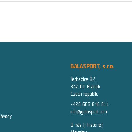
GALASPORT, s.r.o.
Tedražice 82
342 01 Hrádek
Czech republic
+420 606 646 811
info@galasport.com
návody
O nás (i historie)