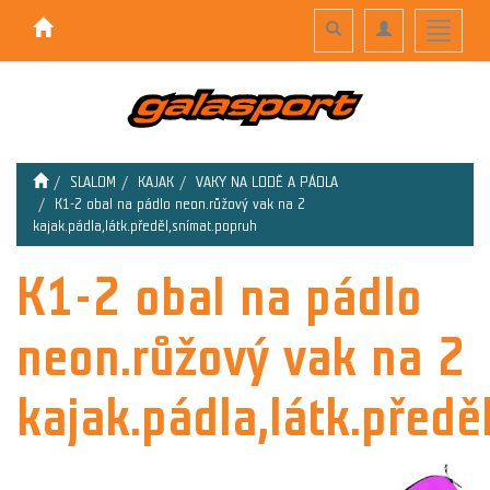
Toggle
Toggle
Toggle
search
navigation
navigati
SLALOM
KAJAK
VAKY NA LODĚ A PÁDLA
K1-2 obal na pádlo neon.růžový vak na 2
kajak.pádla,látk.předěl,snímat.popruh
K1-2 obal na pádlo
neon.růžový vak na 2
kajak.pádla,látk.předě