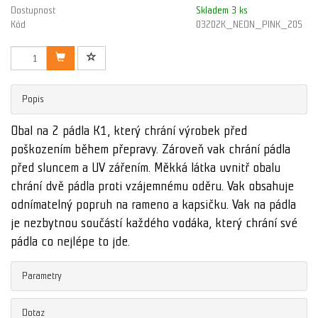
Dostupnost
Skladem 3 ks
Kód
03202K_NEON_PINK_205
Popis
Obal na 2 pádla K1, který chrání výrobek před
poškozením během přepravy. Zároveň vak chrání pádla
před sluncem a UV zářením. Měkká látka uvnitř obalu
chrání dvě pádla proti vzájemnému oděru. Vak obsahuje
odnímatelný popruh na rameno a kapsičku. Vak na pádla
je nezbytnou součástí každého vodáka, který chrání své
pádla co nejlépe to jde.
Parametry
Dotaz