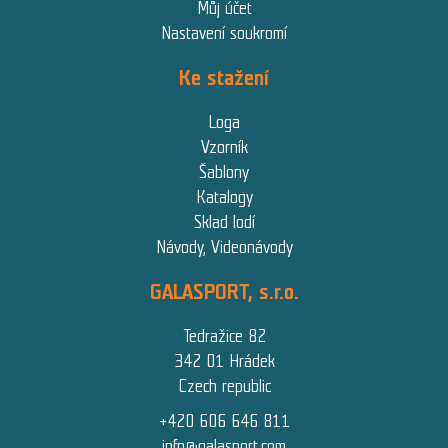
Můj účet
Nastavení soukromí
Ke stažení
Loga
Vzorník
Šablony
Katalogy
Sklad lodí
Návody, Videonávody
GALASPORT, s.r.o.
Tedražice 82
342 01 Hrádek
Czech republic
+420 606 646 811
info@galasport.com