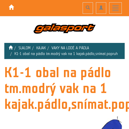
Toggle
Toggle
Toggle
search
navigation
navigati
SLALOM
KAJAK
VAKY NA LODĚ A PÁDLA
K1-1 obal na pádlo tm.modrý vak na 1 kajak.pádlo,snímat.popruh
K1-1 obal na pádlo
tm.modrý vak na 1
kajak.pádlo,snímat.po