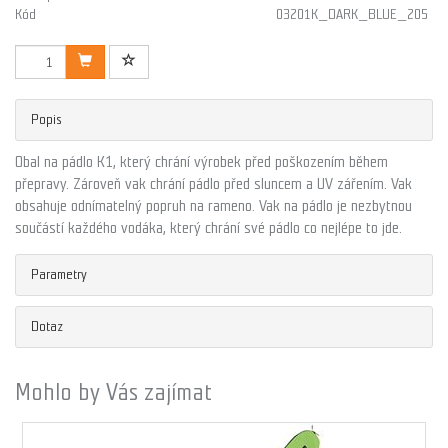
Kód
03201K_DARK_BLUE_205
Popis
Obal na pádlo K1, který chrání výrobek před poškozením během
přepravy. Zároveň vak chrání pádlo před sluncem a UV zářením.
Vak
obsahuje odnímatelný popruh na rameno. Vak na pádlo je nezbytnou
součástí každého vodáka, který chrání své pádlo co nejlépe to jde.
Parametry
Dotaz
Mohlo by Vás zajímat