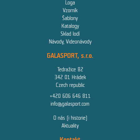
Loga
Vzorník
Šablony
Katalogy
Sklad lodí
Návody, Videonávody
GALASPORT, s.r.o.
Tedražice 82
342 01 Hrádek
Czech republic
+420 606 646 811
info@galasport.com
O nás (i historie)
Aktuality
Kontakt