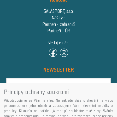
GALASPORT, s.r.o.
Náš tým
Partneři - zahraničí
Partneři - ČR
Sledujte nás:
NEWSLETTER
Principy ochrany soukromí
Přihlásit
Přizpůsobujeme se Vám na míru. Na základě Vašeho chování na webu
Více informací o této službě
personalizujeme jeho obsah a zobrazujeme Vám relevantní nabídky a
produkty. Kliknutím na tlačítko „Akceptuji“ souhlasíte také s využíváním
cookies a předáním údajů o chování na webu pro zobrazení cílené reklamy