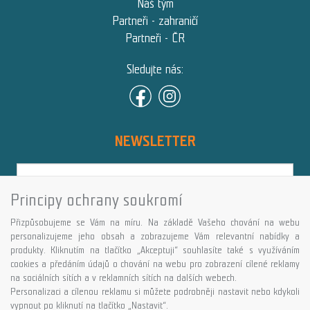
Náš tým
Partneři - zahraničí
Partneři - ČR
Sledujte nás:
NEWSLETTER
Principy ochrany soukromí
Přihlásit
Přizpůsobujeme se Vám na míru. Na základě Vašeho chování na webu
Více informací o této službě
personalizujeme jeho obsah a zobrazujeme Vám relevantní nabídky a
produkty. Kliknutím na tlačítko „Akceptuji“ souhlasíte také s využíváním
cookies a předáním údajů o chování na webu pro zobrazení cílené reklamy
Copyright © GALASPORT, s.r.o. 2026,
na sociálních sítích a v reklamních sítích na dalších webech.
powered by ABRA E-shop
Personalizaci a cílenou reklamu si můžete podrobněji nastavit nebo kdykoli
vypnout po kliknutí na tlačítko „Nastavit“.