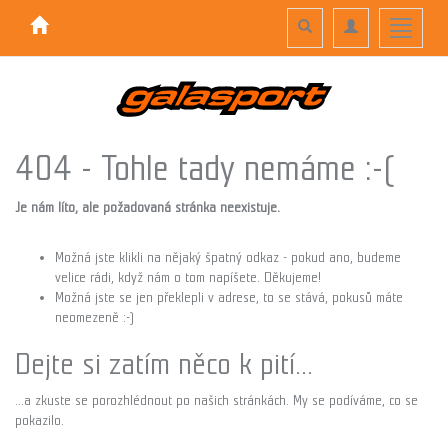
Toggle
Toggle
Toggle
search
navigation
navigati
404 - Tohle tady nemáme :-(
Je nám líto, ale požadovaná stránka neexistuje.
Možná jste klikli na nějaký špatný odkaz - pokud ano, budeme
velice rádi, když nám o tom napíšete. Děkujeme!
Možná jste se jen překlepli v adrese, to se stává, pokusů máte
neomezeně :-)
Dejte si zatím něco k pití...
...a zkuste se porozhlédnout po našich stránkách. My se podíváme, co se
pokazilo.