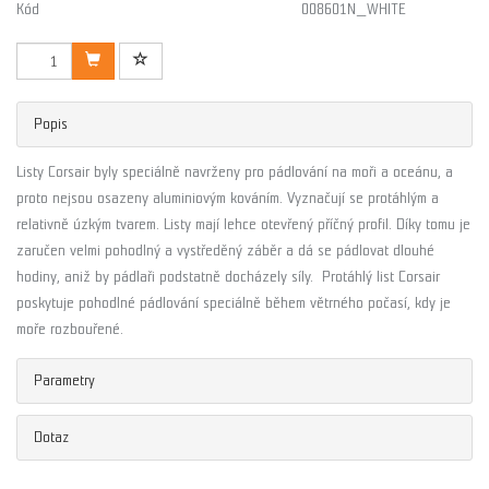
Kód
008601N_WHITE
Popis
Listy Corsair byly speciálně navrženy pro pádlování na moři a oceánu, a
proto nejsou osazeny aluminiovým kováním. Vyznačují se protáhlým a
relativně úzkým tvarem. Listy mají lehce otevřený příčný profil. Díky tomu je
zaručen velmi pohodlný a vystředěný záběr a dá se pádlovat dlouhé
hodiny, aniž by pádlaři podstatně docházely síly. Protáhlý list Corsair
poskytuje pohodlné pádlování speciálně během větrného počasí, kdy je
moře rozbouřené.
Parametry
Dotaz