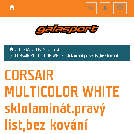
Toggle
Toggle
Toggle
search
navigation
navigati
OCEÁN
LISTY (samostatné ks)
CORSAIR MULTICOLOR WHITE sklolaminát.pravý list,bez kování
CORSAIR
MULTICOLOR WHITE
sklolaminát.pravý
list,bez kování