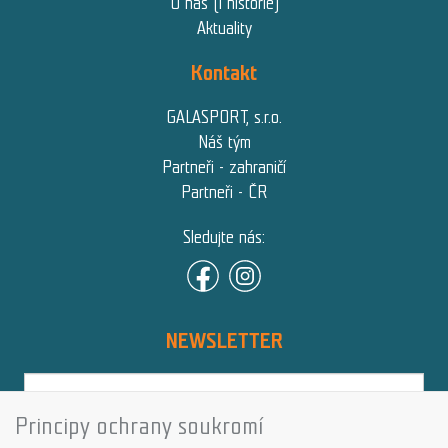
O nás (i historie)
Aktuality
Kontakt
GALASPORT, s.r.o.
Náš tým
Partneři - zahraničí
Partneři - ČR
Sledujte nás:
NEWSLETTER
Principy ochrany soukromí
Přihlásit