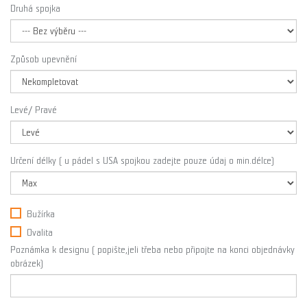
Druhá spojka
Způsob upevnění
Levé/ Pravé
Určení délky ( u pádel s USA spojkou zadejte pouze údaj o min.délce)
Bužírka
Ovalita
Poznámka k designu ( popište,jeli třeba nebo připojte na konci objednávky
obrázek)