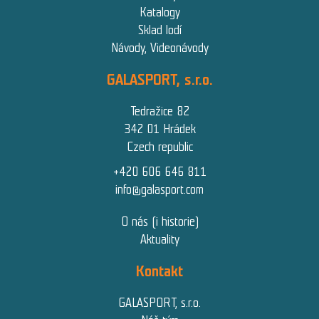
Katalogy
Sklad lodí
Návody, Videonávody
GALASPORT, s.r.o.
Tedražice 82
342 01 Hrádek
Czech republic
+420 606 646 811
info@galasport.com
O nás (i historie)
Aktuality
Kontakt
GALASPORT, s.r.o.