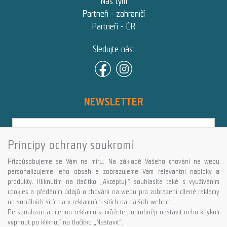
Náš tým
Partneři - zahraničí
Partneři - ČR
Sledujte nás:
NEWSLETTER
Principy ochrany soukromí
Přihlásit
Přizpůsobujeme se Vám na míru. Na základě Vašeho chování na webu
Více informací o této službě
personalizujeme jeho obsah a zobrazujeme Vám relevantní nabídky a
produkty. Kliknutím na tlačítko „Akceptuji“ souhlasíte také s využíváním
cookies a předáním údajů o chování na webu pro zobrazení cílené reklamy
Copyright © GALASPORT, s.r.o. 2026,
na sociálních sítích a v reklamních sítích na dalších webech.
powered by ABRA E-shop
Personalizaci a cílenou reklamu si můžete podrobněji nastavit nebo kdykoli
vypnout po kliknutí na tlačítko „Nastavit“.