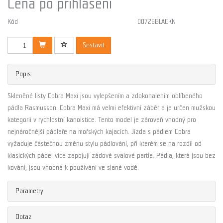
Cena po přihlášení
Kód
00726BLACKN
Sestavit
Popis
Skleněné listy Cobra Maxi jsou vylepšením a zdokonalením oblíbeného
pádla Rasmusson. Cobra Maxi má velmi efektivní záběr a je určen mužskou
kategorii v rychlostní kanoistice. Tento model je zároveň vhodný pro
nejnáročnější pádlaře na mořských kajacích. Jízda s pádlem Cobra
vyžaduje částečnou změnu stylu pádlování, při kterém se na rozdíl od
klasických pádel více zapojují zádové svalové partie.
Pádla, která jsou bez
kování, jsou vhodná k používání ve slané vodě.
Parametry
Dotaz