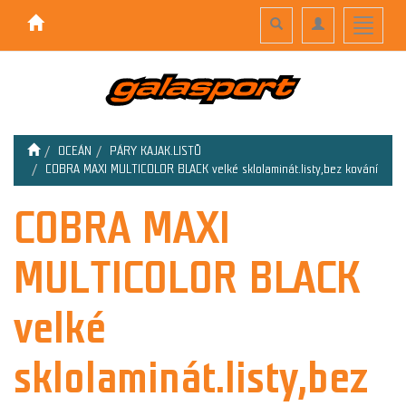
Toggle
Toggle
Toggle
search
navigation
navigati
OCEÁN
PÁRY KAJAK.LISTŮ
COBRA MAXI MULTICOLOR BLACK velké sklolaminát.listy,bez kování
COBRA MAXI
MULTICOLOR BLACK
velké
sklolaminát.listy,bez