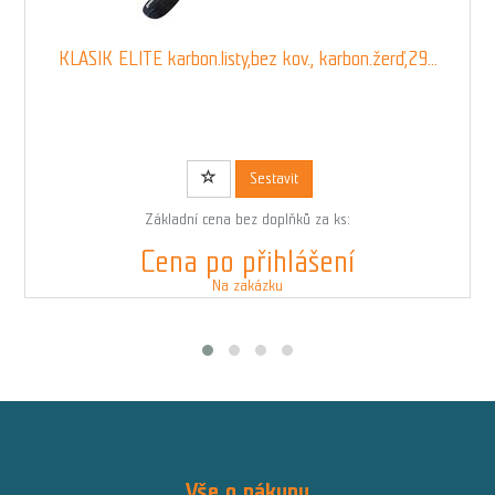
KLASIK ELITE karbon.listy,bez kov., karbon.žerď,29...
Kód: 00828N00934135
Sestavit
Základní cena bez doplňků za ks:
Cena po přihlášení
Na zakázku
Vše o nákupu