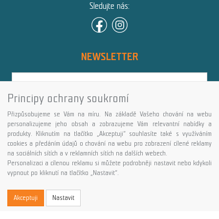
Sledujte nás:
NEWSLETTER
Principy ochrany soukromí
Přihlásit
Přizpůsobujeme se Vám na míru. Na základě Vašeho chování na webu
Více informací o této službě
personalizujeme jeho obsah a zobrazujeme Vám relevantní nabídky a
produkty. Kliknutím na tlačítko „Akceptuji“ souhlasíte také s využíváním
cookies a předáním údajů o chování na webu pro zobrazení cílené reklamy
Copyright © GALASPORT, s.r.o. 2026,
na sociálních sítích a v reklamních sítích na dalších webech.
powered by ABRA E-shop
Personalizaci a cílenou reklamu si můžete podrobněji nastavit nebo kdykoli
vypnout po kliknutí na tlačítko „Nastavit“.
Akceptuji
Nastavit