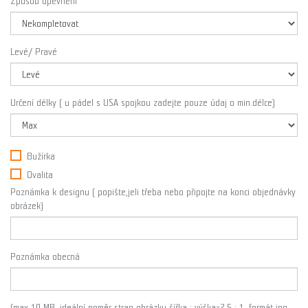
Způsob upevnění
Levé/ Pravé
Určení délky ( u pádel s USA spojkou zadejte pouze údaj o min.délce)
Bužírka
Ovalita
Poznámka k designu ( popište,jeli třeba nebo připojte na konci objednávky
obrázek)
Poznámka obecná
(max 10 MB, ideální poměr stran obrázku šířka : výška=2,5 : 1, formát jpg