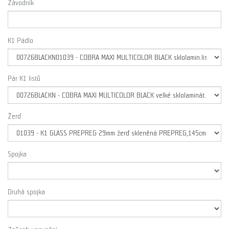
Závodník
K1 Pádlo
Pár K1 listů
Žerď
Spojka
Druhá spojka