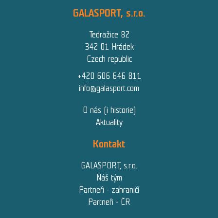
GALASPORT, s.r.o.
Tedražice 82
342 01 Hrádek
Czech republic
+420 606 646 811
info@galasport.com
O nás (i historie)
Aktuality
Kontakt
GALASPORT, s.r.o.
Náš tým
Partneři - zahraničí
Partneři - ČR