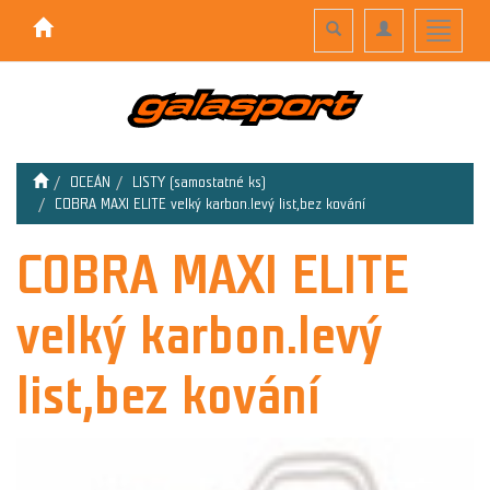
Toggle
Toggle
Toggle
search
navigation
navigati
OCEÁN
LISTY (samostatné ks)
COBRA MAXI ELITE velký karbon.levý list,bez kování
COBRA MAXI ELITE
velký karbon.levý
list,bez kování