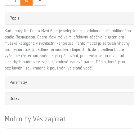
Popis
Karbonový list Cobra Maxi Elite je vylepšením a zdokonalením oblíbeného
pádla Rasmusson. Cobra Maxi má velmi efektivní záběr a je určen pro
mužské kategorie v rychlostní kanoistice. Tento model je zároveň vhodný
pro nejnáročnější pádlaře na mořských kajacích. Jízda s pádlem Cobra
vyžaduje částečnou změnu stylu pádlování, při kterém se na rozdíl od
klasických pádel vice zapojují zádové svalové partie. Pádla, která jsou
bez kování jsou vhodná k používání ve slané vodě.
Parametry
Dotaz
Mohlo by Vás zajímat