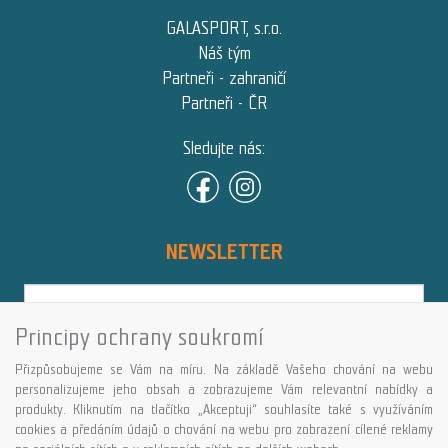
GALASPORT, s.r.o.
Náš tým
Partneři - zahraničí
Partneři - ČR
Sledujte nás:
NEWSLETTER
Principy ochrany soukromí
Přihlásit
Přizpůsobujeme se Vám na míru. Na základě Vašeho chování na webu
Více informací o této službě
personalizujeme jeho obsah a zobrazujeme Vám relevantní nabídky a
produkty. Kliknutím na tlačítko „Akceptuji“ souhlasíte také s využíváním
cookies a předáním údajů o chování na webu pro zobrazení cílené reklamy
Copyright © GALASPORT, s.r.o. 2026,