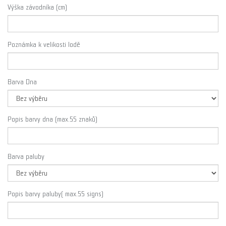
Výška závodníka (cm)
Poznámka k velikosti lodě
Barva Dna
Popis barvy dna (max.55 znaků)
Barva paluby
Popis barvy paluby( max.55 signs)