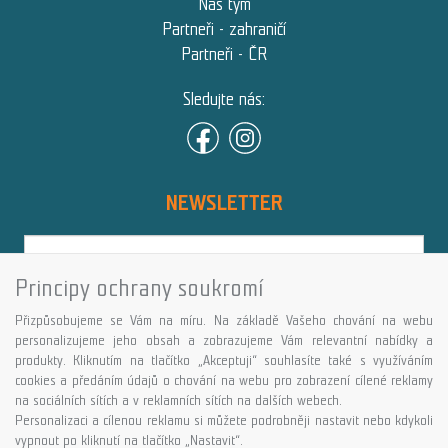
Náš tým
Partneři - zahraničí
Partneři - ČR
Sledujte nás:
NEWSLETTER
Principy ochrany soukromí
Přihlásit
Přizpůsobujeme se Vám na míru. Na základě Vašeho chování na webu
Více informací o této službě
personalizujeme jeho obsah a zobrazujeme Vám relevantní nabídky a
produkty. Kliknutím na tlačítko „Akceptuji“ souhlasíte také s využíváním
cookies a předáním údajů o chování na webu pro zobrazení cílené reklamy
Copyright © GALASPORT, s.r.o. 2026,
na sociálních sítích a v reklamních sítích na dalších webech.
powered by ABRA E-shop
Personalizaci a cílenou reklamu si můžete podrobněji nastavit nebo kdykoli
vypnout po kliknutí na tlačítko „Nastavit“.