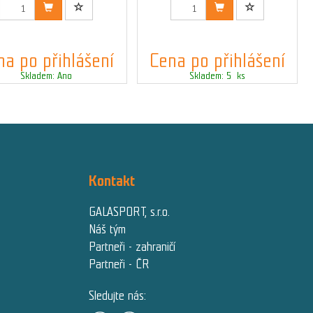
Kód: 03541_S
Kód: 03542_S_SALE
na po přihlášení
Cena po přihlášení
Skladem: Ano
Skladem: 5 ks
Kontakt
GALASPORT, s.r.o.
Náš tým
Partneři - zahraničí
Partneři - ČR
Sledujte nás: