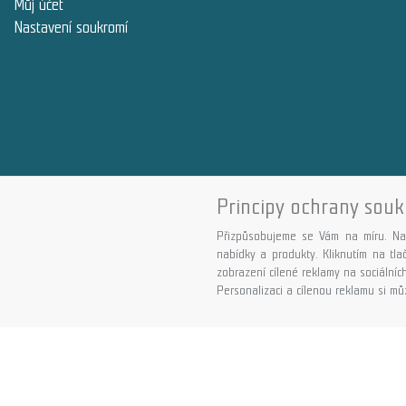
Můj účet
Nastavení soukromí
Principy ochrany souk
Přizpůsobujeme se Vám na míru. Na
nabídky a produkty. Kliknutím na tl
zobrazení cílené reklamy na sociálních
Personalizaci a cílenou reklamu si můž