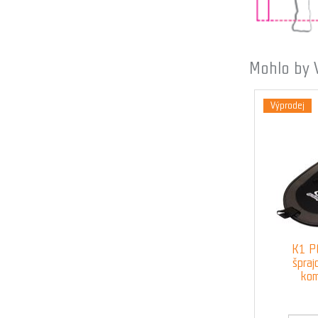
Mohlo by 
Výprodej
K1 P
špraj
komí