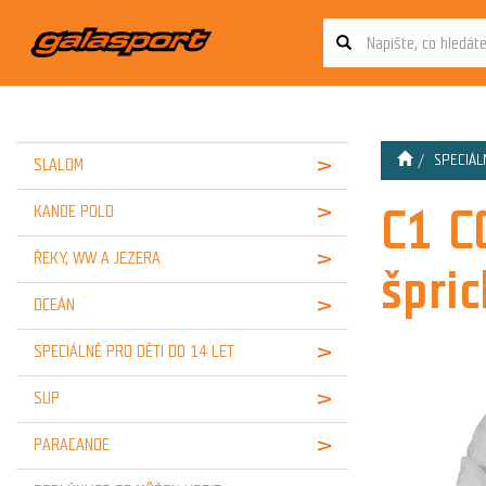
SPECIÁL
SLALOM
C1 C
KANOE POLO
ŘEKY, WW A JEZERA
špric
OCEÁN
SPECIÁLNĚ PRO DĚTI DO 14 LET
SUP
PARACANOE