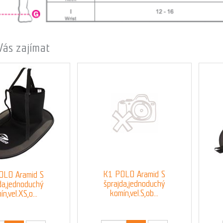
Vás zajímat
K1 POLO Aramid S
OLO Aramid S
šprajda,jednoduchý
da,jednoduchý
komín,vel.S,ob...
n,vel.XS,o...