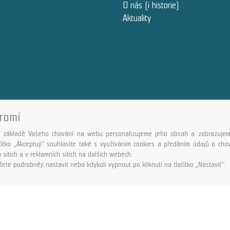
O nás (i historie)
Aktuality
romí
Copyright © GALASPORT, s.r.o. 2026,
powered by ABRA E-shop
 základě Vašeho chování na webu personalizujeme jeho obsah a zobrazujem
ačítko „Akceptuji“ souhlasíte také s využíváním cookies a předáním údajů o ch
 sítích a v reklamních sítích na dalších webech.
ete podrobněji nastavit nebo kdykoli vypnout po kliknutí na tlačítko „Nastavit“.