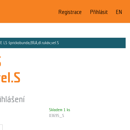
Registrace
Přihlásit
EN
LS šprickobunda,BÍLÁ,dl.rukáv,vel.S
S
el.S
ihlášení
Skladem 1 ks
03695_S