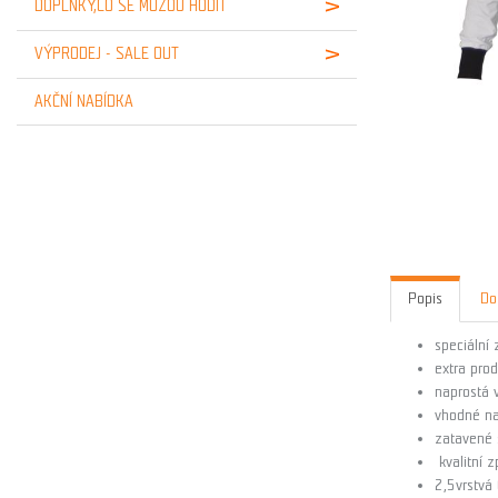
DOPLŇKY,CO SE MŮŽOU HODIT
VÝPRODEJ - SALE OUT
AKČNÍ NABÍDKA
Popis
Do
speciální
extra pro
naprostá 
vhodné na
zatavené 
kvalitní 
2,5vrstvá