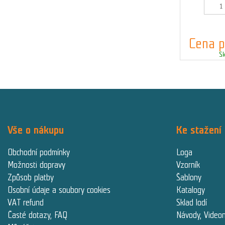
Kó
Cena p
S
Vše o nákupu
Ke stažení
Obchodní podmínky
Loga
Možnosti dopravy
Vzorník
Způsob platby
Šablony
Osobní údaje a soubory cookies
Katalogy
VAT refund
Sklad lodí
Časté dotazy, FAQ
Návody, Video