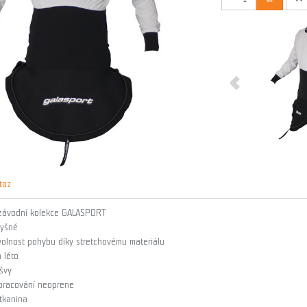
taz
 závodní kolekce GALASPORT
dyšné
volnost pohybu díky stretchovému materiálu
 léto
švy
zpracování neoprene
 tkanina