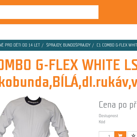
NĚ PRO DĚTI DO 14 LET
ŠPRAJDY, BUNDOŠPRAJDY
C1 COMBO G-FLEX WHITE 
OMBO G-FLEX WHITE L
kobunda,BÍLÁ,dl.rukáv,v
Cena po př
Dostupnost
Kód