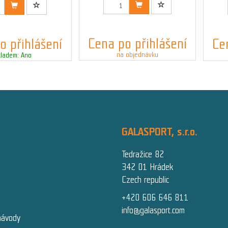
Kód: 03541_L
d: 03541_XS
Cena po přihlášení
o přihlášení
Ce
na objednávku
kladem: Ano
GALASPORT, s.r.o.
Tedražice 82
342 01 Hrádek
Czech republic
+420 606 646 811
info@galasport.com
návody