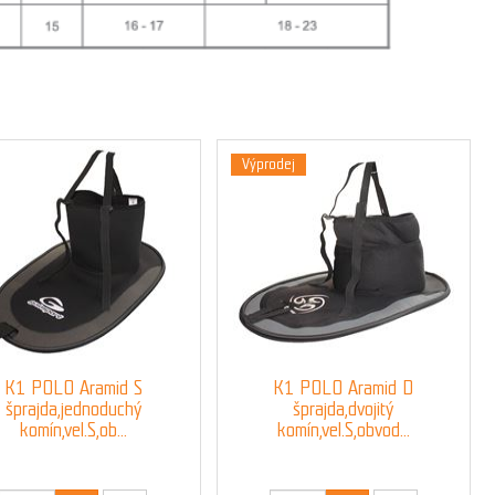
Výprodej
K1 POLO Aramid S
K1 POLO Aramid D
šprajda,jednoduchý
šprajda,dvojitý
komín,vel.S,ob...
komín,vel.S,obvod...