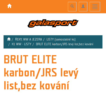
Toggle
Toggle
Toggle
search
navigation
navigati
ŘEKY, WW A JEZERA
LISTY (samostatné ks)
K1 WW - LISTY
BRUT ELITE karbon/JRS levý list,bez kování
BRUT ELITE
karbon/JRS levý
list,bez kování