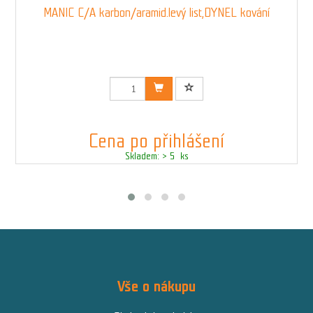
MANIC C/A karbon/aramid.levý list,DYNEL kování
Kód: 003092D
Cena po přihlášení
Skladem: > 5 ks
Vše o nákupu