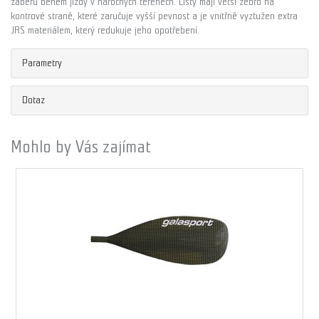
záběru během jízdy v náročných terénech. Listy mají větší žebro na
kontrové straně, které zaručuje vyšší pevnost a je vnitřně vyztužen extra
JRS materiálem, který redukuje jeho opotřebení.
Parametry
Dotaz
Mohlo by Vás zajímat