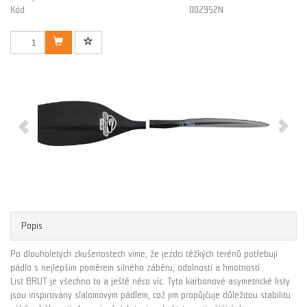
Kód
002952N
Popis
Po dlouholetých zkušenostech víme, že jezdci těžkých terénů potřebují
pádlo s nejlepším poměrem silného záběru, odolností a hmotností.
List BRUT je všechno to a ještě něco víc. Tyto karbonové asymetrické listy
jsou inspirovány slalomovým pádlem, což jim propůjčuje důležitou stabilitu