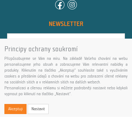
NEWSLETTER
Principy ochrany soukromí
Přihlásit
Přizpůsobujeme se Vám na míru. Na základě Vašeho chování na webu
Více informací o této službě
personalizujeme jeho obsah a zobrazujeme Vám relevantní nabídky a
produkty. Kliknutím na tlačítko „Akceptuji“ souhlasíte také s využíváním
cookies a předáním údajů o chování na webu pro zobrazení cílené reklamy
Copyright © GALASPORT, s.r.o. 2026,
na sociálních sítích a v reklamních sítích na dalších webech.
powered by ABRA E-shop
Personalizaci a cílenou reklamu si můžete podrobněji nastavit nebo kdykoli
vypnout po kliknutí na tlačítko „Nastavit“.
Akceptuji
Nastavit