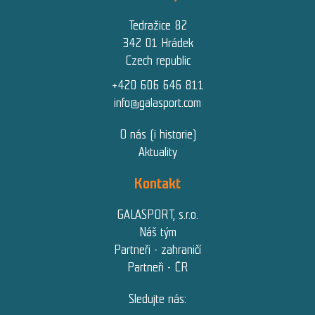
Tedražice 82
342 01 Hrádek
Czech republic
+420 606 646 811
info@galasport.com
O nás (i historie)
Aktuality
Kontakt
GALASPORT, s.r.o.
Náš tým
Partneři - zahraničí
Partneři - ČR
Sledujte nás: