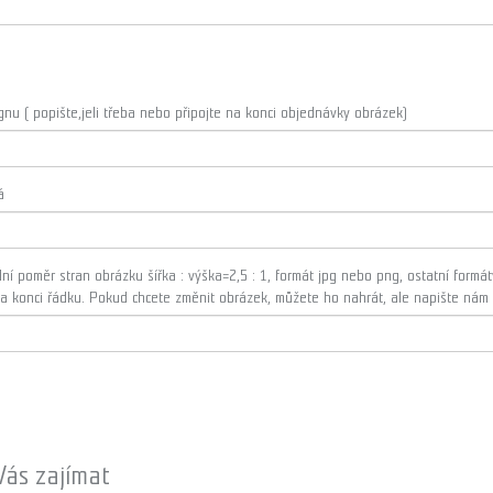
u ( popište,jeli třeba nebo připojte na konci objednávky obrázek)
á
ní poměr stran obrázku šířka : výška=2,5 : 1, formát jpg nebo png, ostatní form
na konci řádku. Pokud chcete změnit obrázek, můžete ho nahrát, ale napište ná
Vás zajímat