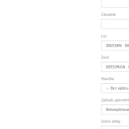
Závodník
List
Žerď
Hlavička
Způsob upevnění
Určení délky