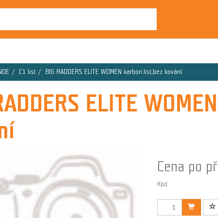
NOE
C1 list
BIG RADDERS ELITE WOMEN karbon.list,bez kování
RADDERS ELITE WOMEN k
ní
Cena po př
Kód