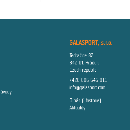
GALASPORT, s.r.o.
Tedražice 82
342 01 Hrádek
Czech republic
+420 606 646 811
info@galasport.com
návody
O nás (i historie)
Aktuality