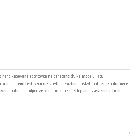
 pro hendikepované sportovce na paracanoích. Na modelu listu
ti, a mohli nám testováním a zpětnou vazbou poskytnout cenné informace
tivní a optimální odpor ve vodě při záběru. K lepšímu zasazení listu do