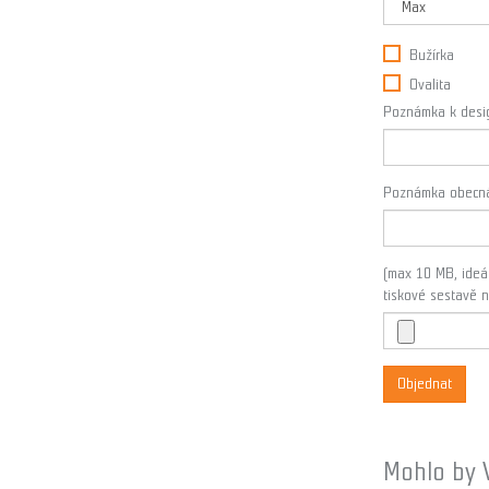
Bužírka
Ovalita
Poznámka k design
Poznámka obecn
(max 10 MB, ideál
tiskové sestavě 
Objednat
Mohlo by 