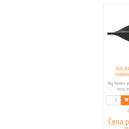
BIG R
karbon.
Big Raders je
který j
K
Cena p
na