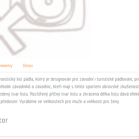
rametry
Dotaz
noistický list pádla, který je designován pro závodní i turistické pádlování,
několik závodníků a závodnic, kteří mají s tímto sportem obrovské zkušenos
edený tvar listu. Rozšířený příčný tvar listu a zkrácená délka listu dává efek
ně předosen. Vyrábíme ve velikostech pro muže a velikosti pro ženy.
tor