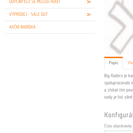
DOPLŇKY,CO SE MŮŽOU HODIT
VÝPRODEJ - SALE OUT
AKČNÍ NABÍDKA
Popis
Pa
Big Raders je ka
spolupracovalo 
a získat tím pov
vody je list sil
Konfigurá
Číslo objednávky