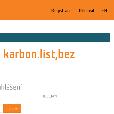
Registrace
Přihlásit
EN
arbon.list,bez
ihlášení
00693WN
Sestavit