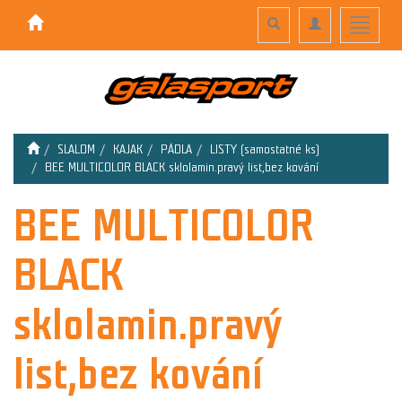
Toggle
Toggle
Toggle
search
navigation
navigati
SLALOM
KAJAK
PÁDLA
LISTY (samostatné ks)
BEE MULTICOLOR BLACK sklolamin.pravý list,bez kování
BEE MULTICOLOR
BLACK
sklolamin.pravý
list,bez kování