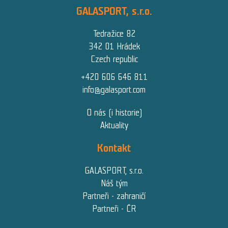
GALASPORT, s.r.o.
Tedražice 82
342 01 Hrádek
Czech republic
+420 606 646 811
info@galasport.com
O nás (i historie)
Aktuality
Kontakt
GALASPORT, s.r.o.
Náš tým
Partneři - zahraničí
Partneři - ČR