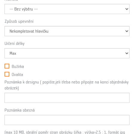
Způsob upevnění
Určení délky
Bužírka
Ovalita
Poznámka k designu ( popište,jeli třeba nebo připojte na konci objednávky
obrázek)
Poznámka obecná
(max 10 MB, ideální poměr stran obrázku šířka : výška=2,5 : 1, formát jpg