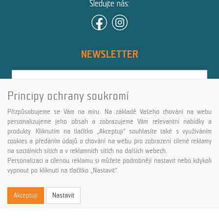
Sledujte nás:
NEWSLETTER
Principy ochrany soukromí
Přihlásit
Přizpůsobujeme se Vám na míru. Na základě Vašeho chování na webu
Více informací o této službě
personalizujeme jeho obsah a zobrazujeme Vám relevantní nabídky a
produkty. Kliknutím na tlačítko „Akceptuji“ souhlasíte také s využíváním
cookies a předáním údajů o chování na webu pro zobrazení cílené reklamy
Copyright © GALASPORT, s.r.o. 2026,
na sociálních sítích a v reklamních sítích na dalších webech.
powered by ABRA E-shop
Personalizaci a cílenou reklamu si můžete podrobněji nastavit nebo kdykoli
vypnout po kliknutí na tlačítko „Nastavit“.
Akceptuji
Nastavit