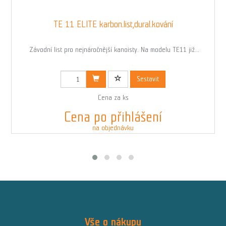
TE 11 ELITE karbon.list,dural.kování
Závodní list pro nejnáročnější kanoisty. Na modelu TE11 již...
Kód: 00685
Sestavit
Cena za ks
Cena po přihlášení
na objednávku
Vše o nákupu