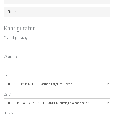
Dotaz
Konfigurátor
Číslo objednávky
Závodník
List
Žerď
Hlavička