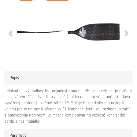
Popis
Celokarbonový pádlový list, nejmenší z modelu 3M. Jeho velikost je úměrná
k síle záběru žáka. Tvar listu a malé žebírko na kontrové straně listu dává
vyvážený dopředný i zpětný záběr. 3M MINI je bezpochyby tou nejlepší
volbou pro ty nejmenší závodníky C1 kategorie, kteří jsou rozhodnuti začít
s opravdovým tréninkem. Je možno kompletovat na veškeré kanoistické
žerdě z naší nabídky.
Parametry