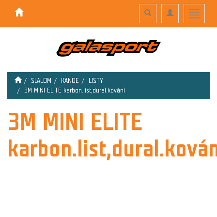
Toggle
Toggle
Toggle
search
navigation
navigati
SLALOM
KANOE
LISTY
3M MINI ELITE karbon.list,dural.kování
3M MINI ELITE
karbon.list,dural.kován