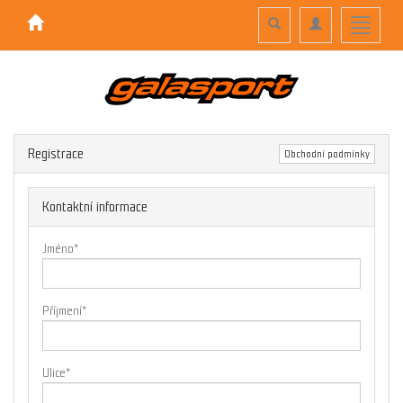
Toggle
Toggle
Toggle
search
navigation
navigati
Registrace
Obchodní podmínky
Kontaktní informace
Jméno
*
Příjmení
*
Ulice
*