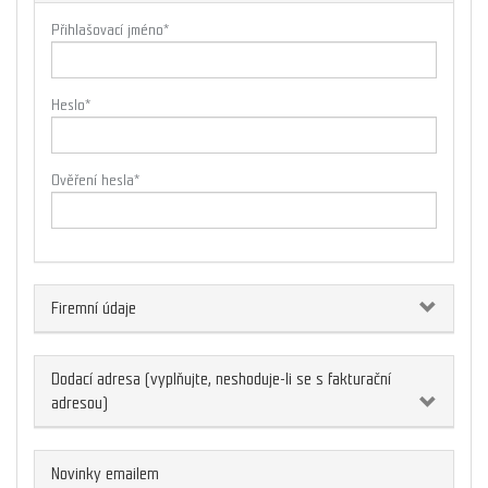
Přihlašovací jméno
*
Heslo
*
Ověření hesla
*
Firemní údaje
Dodací adresa (vyplňujte, neshoduje-li se s fakturační
adresou)
Novinky emailem