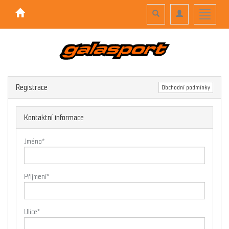
Toggle
Toggle
Toggle
search
navigation
navigati
Registrace
Obchodní podmínky
Kontaktní informace
Jméno
*
Příjmení
*
Ulice
*