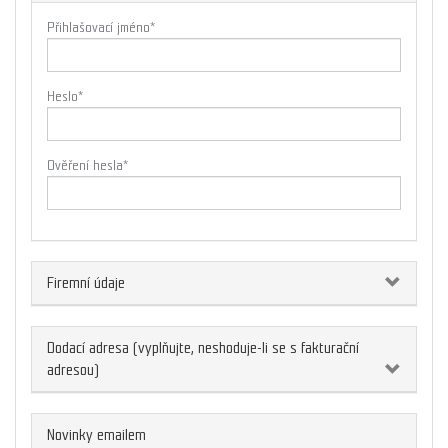
Přihlašovací jméno
*
Heslo
*
Ověření hesla
*
Firemní údaje
Dodací adresa (vyplňujte, neshoduje-li se s fakturační
adresou)
Novinky emailem