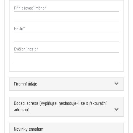
Přihlašovací jméno
*
Heslo
*
Ověření hesla
*
Firemní údaje
Dodací adresa (vyplňujte, neshoduje-li se s fakturační
adresou)
Novinky emailem