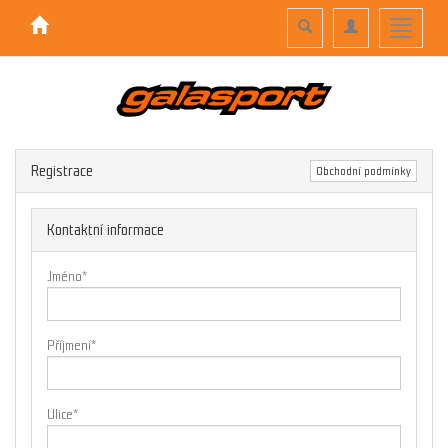
Toggle
Toggle
Toggle
search
navigation
navigati
Registrace
Obchodní podmínky
Kontaktní informace
Jméno
*
Příjmení
*
Ulice
*