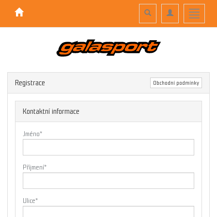
Toggle
Toggle
Toggle
search
navigation
navigati
Registrace
Obchodní podmínky
Kontaktní informace
Jméno
*
Příjmení
*
Ulice
*