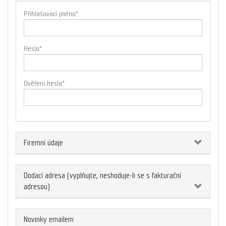
Přihlašovací jméno
*
Heslo
*
Ověření hesla
*
Firemní údaje
Dodací adresa (vyplňujte, neshoduje-li se s fakturační
adresou)
Novinky emailem